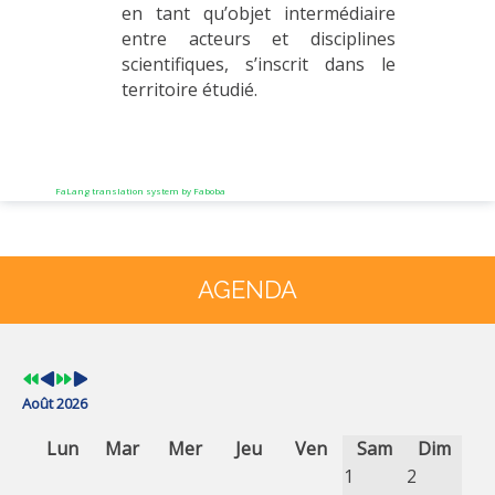
en tant qu’objet intermédiaire
entre acteurs et disciplines
scientifiques, s’inscrit dans le
territoire étudié.
FaLang translation system by Faboba
Année
Mois
Année
Mois
précédente
précédent
suivante
suivant
AGENDA
Août 2026
Lun
Mar
Mer
Jeu
Ven
Sam
Dim
1
2