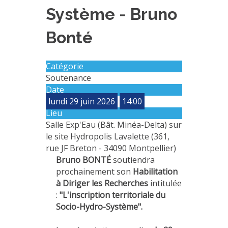
Système - Bruno
PLATEFORMES EXPÉRIMENTALES
IMPLANTATIONS GÉOGRAPHIQUES
Bonté
PROJETS EN COURS
PROJETS TERMINÉS
Catégorie
Soutenance
NOS RÉSEAUX SCIENTIFIQUES ET TECHNIQUES
Date
SÉMINAIRES RÉGULIERS
lundi 29 juin 2026
14:00
FORMATION
Lieu
Salle Exp'Eau (Bât. Minéa-Delta) sur
MASTER
le site Hydropolis Lavalette (361,
INGÉNIEUR
rue JF Breton - 34090 Montpellier)
Bruno BONTÉ
soutiendra
FORMATION CONTINUE
prochainement son
Habilitation
FORMATION DOCTORALE
à Diriger les Recherches
intitulée
:
"L'inscription territoriale du
THÈSES EN COURS
Socio-Hydro-Système".
MOOC
PRODUCTION