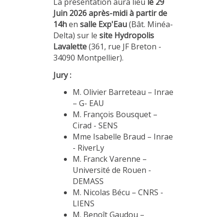
La présentation aura lieu
le 29
MÉTHODES ET OUTILS
Juin 2026 après-midi à partir de
14h
en
salle Exp'Eau
(Bât. Minéa-
LOGICIELS
Delta) sur le
site Hydropolis
PUBLICATIONS SUR HAL
Lavalette
(361, rue JF Breton -
34090 Montpellier).
HDR
Jury :
THÈSES
M. Olivier Barreteau – Inrae
WORKING PAPERS
– G- EAU
NOTES THÉMATIQUES
M. François Bousquet –
Cirad - SENS
NOS TRAVAUX EN VIDÉO
Mme Isabelle Braud – Inrae
- RiverLy
M. Franck Varenne –
Université de Rouen -
DEMASS
M. Nicolas Bécu – CNRS -
LIENS
M. Benoît Gaudou –