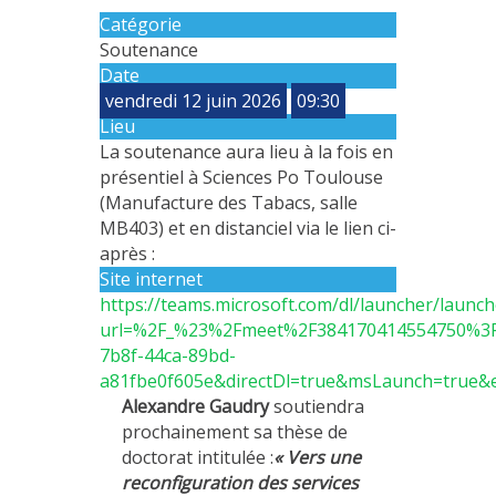
Catégorie
MÉTHODES ET OUTILS
Soutenance
LOGICIELS
Date
vendredi 12 juin 2026
09:30
PUBLICATIONS SUR HAL
Lieu
HDR
La soutenance aura lieu à la fois en
THÈSES
présentiel à Sciences Po Toulouse
(Manufacture des Tabacs, salle
WORKING PAPERS
MB403) et en distanciel via le lien ci-
NOTES THÉMATIQUES
après :
Site internet
NOS TRAVAUX EN VIDÉO
https://teams.microsoft.com/dl/launcher/launch
url=%2F_%23%2Fmeet%2F384170414554750%3
7b8f-44ca-89bd-
a81fbe0f605e&directDl=true&msLaunch=true&
Alexandre Gaudry
soutiendra
prochainement sa thèse de
doctorat intitulée :
« Vers une
reconfiguration des services