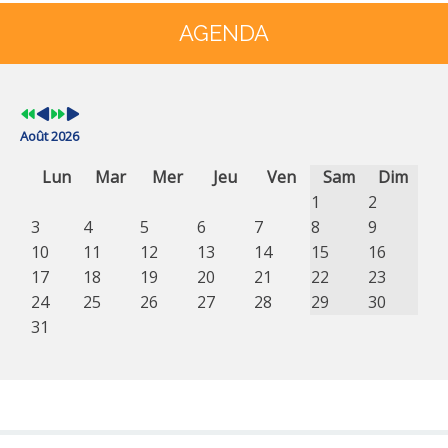
Année
Mois
Année
Mois
précédente
précédent
suivante
suivant
AGENDA
Août 2026
Lun
Mar
Mer
Jeu
Ven
Sam
Dim
1
2
3
4
5
6
7
8
9
10
11
12
13
14
15
16
17
18
19
20
21
22
23
24
25
26
27
28
29
30
31