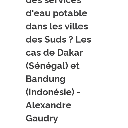
PLATEFORMES EXPÉRIMENTALES
d'eau potable
IMPLANTATIONS GÉOGRAPHIQUES
dans les villes
PROJETS EN COURS
PROJETS TERMINÉS
des Suds ? Les
NOS RÉSEAUX SCIENTIFIQUES ET TECHNIQUES
cas de Dakar
SÉMINAIRES RÉGULIERS
FORMATION
(Sénégal) et
MASTER
Bandung
INGÉNIEUR
(Indonésie) -
FORMATION CONTINUE
FORMATION DOCTORALE
Alexandre
THÈSES EN COURS
Gaudry
MOOC
PRODUCTION