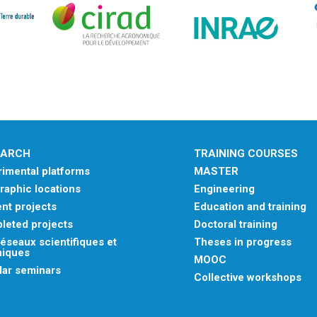
EARCH
TRAINING COURSES
imental platforms
MASTER
aphic locations
Engineering
nt projects
Education and training
leted projects
Doctoral training
éseaux scientifiques et
Theses in progress
niques
MOOC
lar seminars
Collective workshops