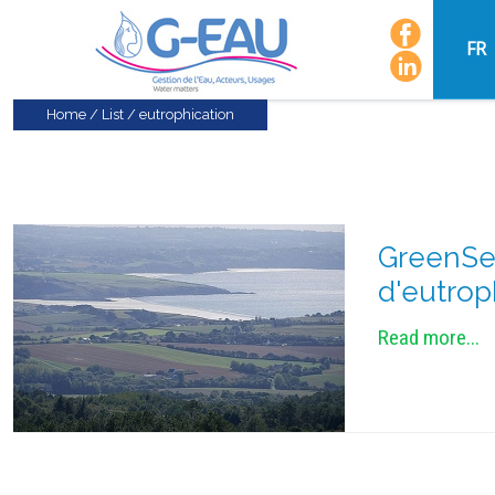
FR
Home
/
List
/
eutrophication
GreenSea
d'eutrop
Read more...