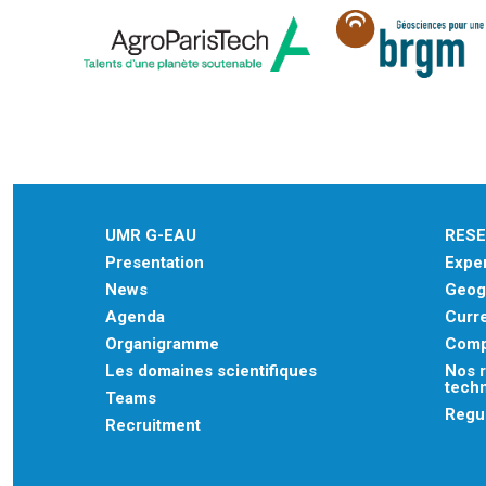
UMR G-EAU
RES
Presentation
Exper
News
Geogr
Agenda
Curre
Organigramme
Comp
Les domaines scientifiques
Nos r
tech
Teams
Regu
Recruitment