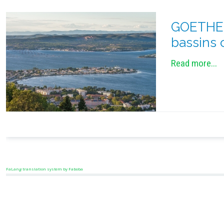
GOETHE -
bassins 
Read more...
FaLang translation system by Faboba