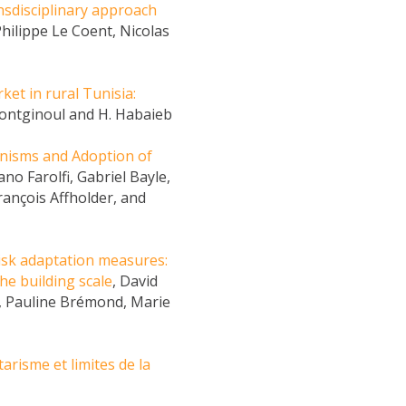
sdisciplinary approach
Philippe Le Coent, Nicolas
et in rural Tunisia:
Montginoul and H. Habaieb
anisms and Adoption of
no Farolfi, Gabriel Bayle,
ançois Affholder, and
risk adaptation measures:
he building scale
, David
t, Pauline Brémond, Marie
tarisme et limites de la