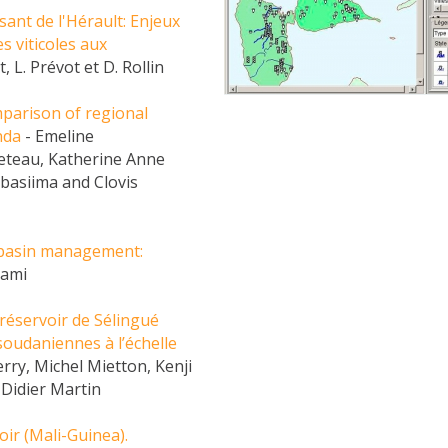
sant de l'Hérault: Enjeux
s viticoles aux
, L. Prévot et D. Rollin
mparison of regional
nda
- Emeline
reteau, Katherine Anne
asiima and Clovis
r basin management:
Lami
réservoir de Sélingué
soudaniennes à l’échelle
erry, Michel Mietton, Kenji
 Didier Martin
ir (Mali-Guinea).