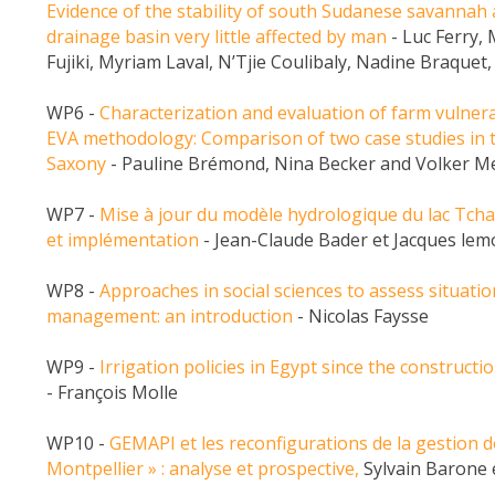
Evidence of the stability of south Sudanese savannah a
drainage basin very little affected by man
- Luc Ferry, 
Fujiki, Myriam Laval, N’Tjie Coulibaly, Nadine Braquet,
WP6 -
Characterization and evaluation of farm vulnerab
EVA methodology: Comparison of two case studies in 
Saxony
- Pauline Brémond, Nina Becker and Volker M
WP7 -
Mise à jour du modèle hydrologique du lac Tch
et implémentation
- Jean-Claude Bader et Jacques lem
WP8 -
Approaches in social sciences to assess situati
management: an introduction
- Nicolas Faysse
WP9 -
Irrigation policies in Egypt since the construc
- François Molle
WP10 -
GEMAPI et les reconfigurations de la gestion de
Montpellier » : analyse et prospective,
Sylvain Barone 