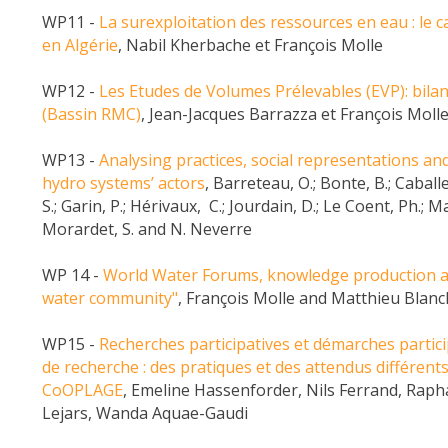
WP11 -
La surexploitation des ressources en eau : le c
en Algérie
, Nabil Kherbache et François Molle
WP12 -
Les Etudes de Volumes Prélevables (EVP): bilan
(Bassin RMC)
, Jean-Jacques Barrazza et François Moll
WP13 -
Analysing practices, social representations an
hydro systems’ actors
, Barreteau, O.; Bonte, B.; Caballer
S.; Garin, P.; Hérivaux, C.; Jourdain, D.; Le Coent, Ph.; M
Morardet, S. and N. Neverre
WP 14 -
World Water Forums, knowledge production a
water community"
, François Molle and Matthieu Blan
WP15 -
Recherches participatives et démarches partici
de recherche : des pratiques et des attendus différent
CoOPLAGE
, Emeline Hassenforder, Nils Ferrand, Raph
Lejars, Wanda Aquae-Gaudi