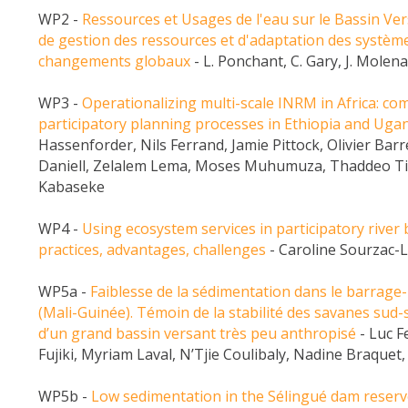
WP2 -
Ressources et Usages de l'eau sur le Bassin Ver
de gestion des ressources et d'adaptation des système
changements globaux
- L. Ponchant, C. Gary, J. Molenat
WP3 -
Operationalizing multi-scale INRM in Africa: co
participatory planning processes in Ethiopia and Uga
Hassenforder, Nils Ferrand, Jamie Pittock, Olivier Bar
Daniell, Zelalem Lema, Moses Muhumuza, Thaddeo Tib
Kabaseke
WP4 -
Using ecosystem services in participatory rive
practices, advantages, challenges
- Caroline Sourzac-
WP5a -
Faiblesse de la sédimentation dans le barrage-
(Mali-Guinée). Témoin de la stabilité des savanes sud-
d’un grand bassin versant très peu anthropisé
- Luc F
Fujiki, Myriam Laval, N’Tjie Coulibaly, Nadine Braquet,
WP5b -
Low sedimentation in the Sélingué dam reservo