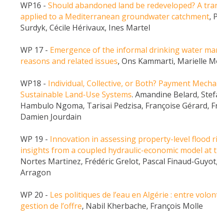
WP16 -
Should abandoned land be redeveloped? A tran
applied to a Mediterranean groundwater catchment
, 
Surdyk, Cécile Hérivaux, Ines Martel
WP 17 -
Emergence of the informal drinking water mark
reasons and related issues
, Ons Kammarti, Marielle 
WP18 -
Individual, Collective, or Both? Payment Mech
Sustainable Land-Use Systems
. Amandine Belard, Stefa
Hambulo Ngoma, Tarisai Pedzisa, Françoise Gérard, Fr
Damien Jourdain
WP 19 -
Innovation in assessing property-level flood 
insights from a coupled hydraulic-economic model at t
Nortes Martinez, Frédéric Grelot, Pascal Finaud-Guyo
Arragon
WP 20 -
Les politiques de l’eau en Algérie : entre volon
gestion de l’offre
, Nabil Kherbache, François Molle