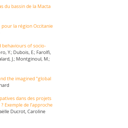
as du bassin de la Macta
 pour la région Occitanie
e
d behaviours of socio-
o, Y.; Dubois, E.; Farolfi,
alard, J.; Montginoul, M.;
nd the imagined "global
chard
patives dans des projets
s ? Exemple de l’approche
aëlle Ducrot, Caroline