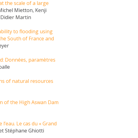
t the scale of a large
Michel Mietton, Kenji
 Didier Martin
ility to flooding using
the South of France and
eyer
ad: Données, paramètres
oalle
ons of natural resources
tion of the High Aswan Dam
 l’eau. Le cas du « Grand
et Stéphane Ghiotti