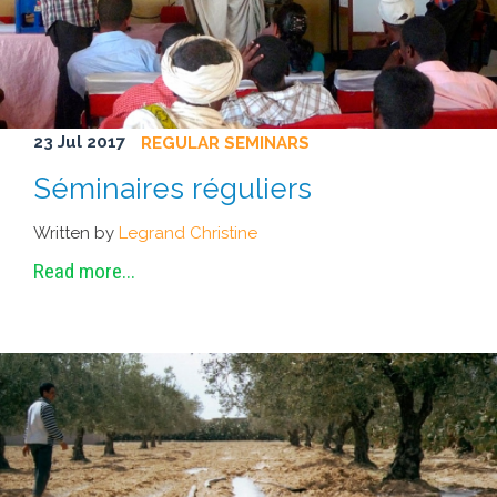
METHODS AND TOOLS
SOFTWARE
PUBLICATIONS SUR HAL
HDR
23 Jul 2017
REGULAR SEMINARS
THESES
Séminaires réguliers
WORKING PAPERS
Written by
Legrand Christine
THEMATIC NOTES
Read more...
FOR THE PUBLIC