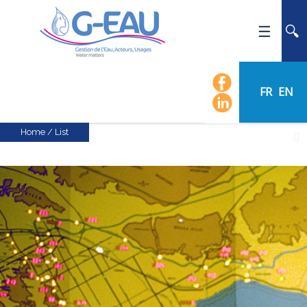
HOME
UMR G-EAU
FR
EN
PRESENTATION
NEWS
Home
/
List
EVENTS
CALENDAR OF EVENTS
FLOW CHART
STAFF
SCIENTIFIC FIELDS
TEAMS
RECRUITMENT
RESEARCH