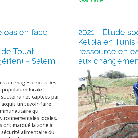
Read more...
 oasien face
2021 - Étude so
s
Kelbia en Tunisi
 de Touat,
ressource en ea
gérien) - Salem
aux changement
aces aménagés depuis des
 population locale.
ux souterraines captées par
 acquis un savoir-faire
communautaire qui
vironnementales locales.
s ont marqué la zone à
a sécurité alimentaire du