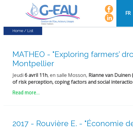
FR
Home
/
List
MATHEO - "Exploring farmers’ droug
Montpellier
Jeudi
6 avril 11h
, en salle Mosson,
Rianne van Duinen 
of risk perception, coping factors and social interactio
Read more...
2017 - Rouvière E. - "Économie de