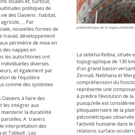
ons locales et, surtout,
multitudes politiques de
vie des Oasiens : habitat,
agricole, … Par
piézométrique de la nappe profonde 
ciale, nouvelles formes de
e travail, développement
eaux périmètre de mise en
ts des nappes en
La sebkha Kelbia, située 
es les autochtones ont
topographique de 130 km
individuelles diverses.
d’un grand bassin versant
heurs, et également par
Zeroud, Nebhana et Mergue
ion de l’équilibre
compréhension du fonctio
 vus comme des systèmes
représente une composant
à prédire l’évolution de l
s Oasiens à faire des
puisqu’elle est considéré
t les intégrer aux
plioquaternaire de la plai
 maintenir la durabilité
piézométriques observée 
 parcelles. A travers
l’activité humaine dans le 
le interprétation des
relations surface-souter
t Tidikelt : Les