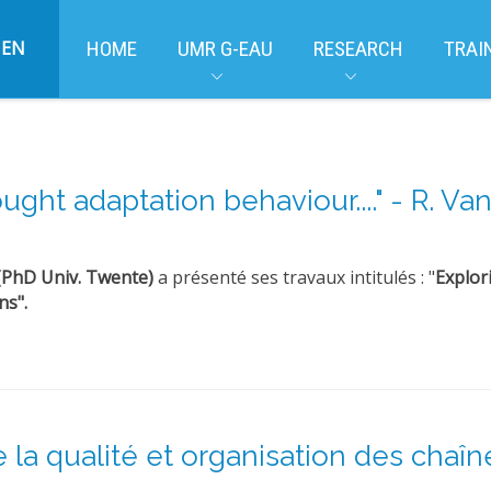
EN
HOME
UMR G-EAU
RESEARCH
TRAI
ht adaptation behaviour...." - R. Van 
(PhD Univ.
Twente)
a présenté ses travaux intitulés : "
Explor
ns".
 la qualité et organisation des chaîn