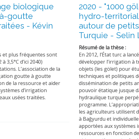
age biologique
2020 - "1000 gö
-à-goutte
hydro-territori
aitées - Kévin
autour de petits
Turquie - Selin
Résumé de la thèse :
s et plus fréquentes sont
En 2012, l’État turc a la
à 3,5°C d’ici 2040)
développer l’irrigation à t
tions. L’association de la
objets (les gölet) pour ét
igation goutte à goutte
techniques et politiques d
on de la ressource et aider
dissémination de petits a
systèmes d’irrigation
pouvoir étatique jusque d
 eaux usées traitées.
hydraulique turque perpét
programme. L’appropriatio
les agriculteurs utilisent
à Bağyurdu et individuell
apportées aux systèmes ir
ressources en fonction de l