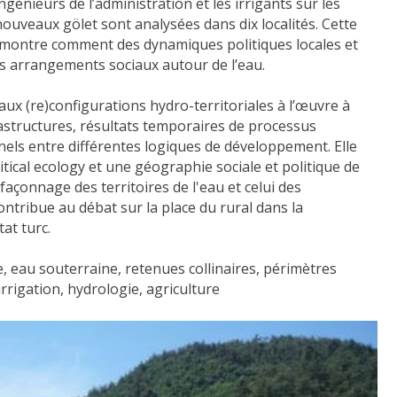
ngénieurs de l’administration et les irrigants sur les
nouveaux gölet sont analysées dans dix localités. Cette
» montre comment des dynamiques politiques locales et
s arrangements sociaux autour de l’eau.
 aux (re)configurations hydro-territoriales à l’œuvre à
rastructures, résultats temporaires de processus
nels entre différentes logiques de développement. Elle
litical ecology et une géographie sociale et politique de
façonnage des territoires de l'eau et celui des
contribue au débat sur la place du rural dans la
at turc.
e, eau souterraine, retenues collinaires, périmètres
irrigation, hydrologie, agriculture