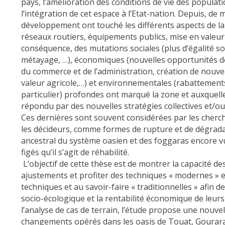
pays, l’amélioration des conditions de vie des populati
l’intégration de cet espace à l’Etat-nation. Depuis, de 
développement ont touché les différents aspects de la 
réseaux routiers, équipements publics, mise en valeur 
conséquence, des mutations sociales (plus d’égalité so
métayage, …), économiques (nouvelles opportunités d
du commerce et de l’administration, création de nouv
valeur agricole,…) et environnementales (rabattemen
particulier) profondes ont marqué la zone et auxquell
répondu par des nouvelles stratégies collectives et/ou 
Ces dernières sont souvent considérées par les cherc
les décideurs, comme formes de rupture et de dégradat
ancestral du système oasien et des foggaras encore
figés qu’il s’agit de réhabilité.
L’objectif de cette thèse est de montrer la capacité de
ajustements et profiter des techniques « modernes » e
techniques et au savoir-faire « traditionnelles » afin de
socio-écologique et la rentabilité économique de leurs
l’analyse de cas de terrain, l’étude propose une nouvel
changements opérés dans les oasis de Touat, Gourara e