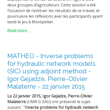
deux groupes d’agriculteurs. Cette session a été
EXPERIMENTAL PLATFORMS
l’occasion de restituer les résultats de ce travail, et
GEOGRAPHIC LOCATIONS
poursuivre les réflexions avec les participants ayant
testé le jeu à Montpellier.
CURRENT PROJECTS
Read more...
COMPLETED PROJECTS
UMR NETWORKS
REGULAR SEMINARS
TRAINING COURSES
MATHEO - Inverse problems
MASTER
for hydraulic network models
ENGINEERING
(SIC) using adjoint method -
EDUCATION AND TRAINING
Igor Gejadze, Pierre-Olivier
Malaterre - 22 janvier 2015
DOCTORAL TRAINING
THESES IN PROGRESS
Le 22 janvier 2015, Igor Gejadze, Pierre-Olivier
Malaterre
(UMR G-EAU) ont présenté le sujet
MOOC
suivant : "
Inverse problems for hydraulic network
PRODUCTION