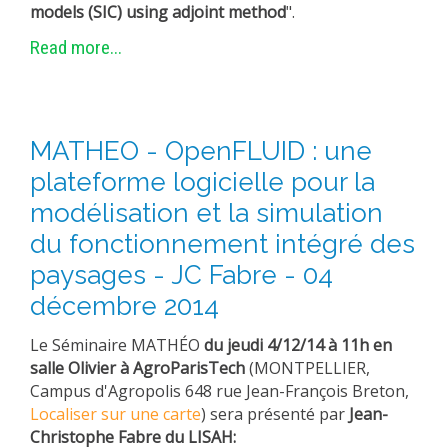
models (SIC) using adjoint method
".
METHODS AND TOOLS
Read more...
SOFTWARE
PUBLICATIONS SUR HAL
HDR
MATHEO - OpenFLUID : une
THESES
plateforme logicielle pour la
WORKING PAPERS
modélisation et la simulation
THEMATIC NOTES
du fonctionnement intégré des
FOR THE PUBLIC
paysages - JC Fabre - 04
décembre 2014
Le Séminaire MATHÉO
du jeudi 4/12/14 à 11h en
salle Olivier à AgroParisTech
(MONTPELLIER,
Campus d'Agropolis 648 rue Jean-François Breton,
Localiser sur une carte
) sera présenté par
Jean-
Christophe Fabre du LISAH
: