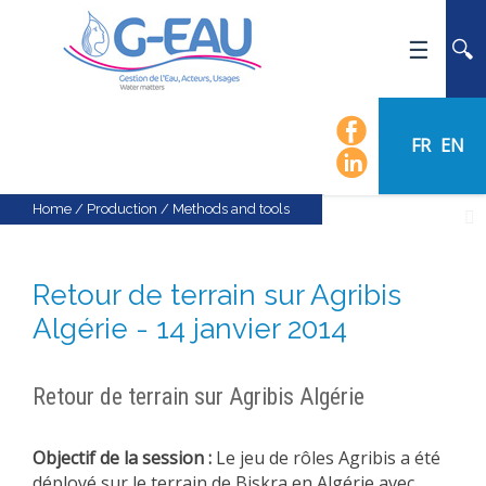
HOME
UMR G-EAU
FR
EN
PRESENTATION
NEWS
Home
/
Production
/
Methods and tools
EVENTS
CALENDAR OF EVENTS
Retour de terrain sur Agribis
FLOW CHART
Algérie - 14 janvier 2014
STAFF
SCIENTIFIC FIELDS
Retour de terrain sur Agribis Algérie
TEAMS
RECRUITMENT
Objectif de la session :
Le jeu de rôles Agribis a été
RESEARCH
déployé sur le terrain de Biskra en Algérie avec