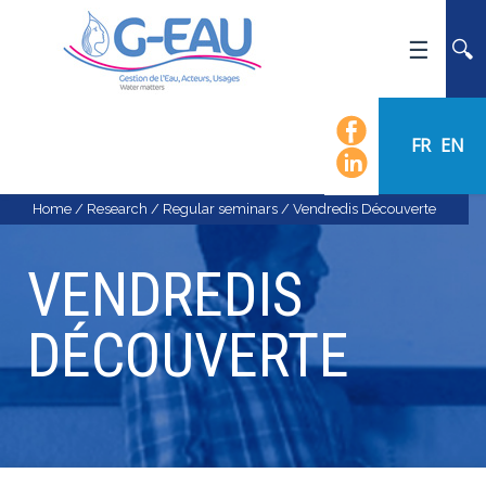
HOME
UMR G-EAU
FR
EN
PRESENTATION
NEWS
Home
/
Research
/
Regular seminars
/
Vendredis Découverte
EVENTS
VENDREDIS
CALENDAR OF EVENTS
FLOW CHART
DÉCOUVERTE
STAFF
SCIENTIFIC FIELDS
TEAMS
RECRUITMENT
RESEARCH