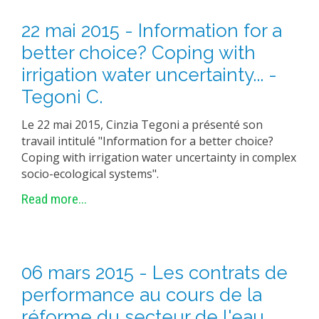
EXPERIMENTAL PLATFORMS
22 mai 2015 - Information for a
GEOGRAPHIC LOCATIONS
better choice? Coping with
CURRENT PROJECTS
irrigation water uncertainty... -
COMPLETED PROJECTS
Tegoni C.
UMR NETWORKS
Le 22 mai 2015, Cinzia Tegoni a présenté son
REGULAR SEMINARS
travail intitulé "Information for a better choice?
TRAINING COURSES
Coping with irrigation water uncertainty in complex
socio-ecological systems".
MASTER
Read more...
ENGINEERING
EDUCATION AND TRAINING
DOCTORAL TRAINING
06 mars 2015 - Les contrats de
THESES IN PROGRESS
performance au cours de la
MOOC
PRODUCTION
réforme du secteur de l'eau