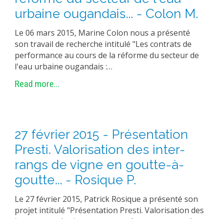
METHODS AND TOOLS
urbaine ougandais... - Colon M.
SOFTWARE
Le 06 mars 2015, Marine Colon nous a présenté
son travail de recherche intitulé "Les contrats de
PUBLICATIONS SUR HAL
performance au cours de la réforme du secteur de
HDR
l'eau urbaine ougandais :…
THESES
Read more...
WORKING PAPERS
THEMATIC NOTES
FOR THE PUBLIC
27 février 2015 - Présentation
Presti. Valorisation des inter-
rangs de vigne en goutte-à-
goutte... - Rosique P.
Le 27 février 2015, Patrick Rosique a présenté son
projet intitulé "Présentation Presti. Valorisation des