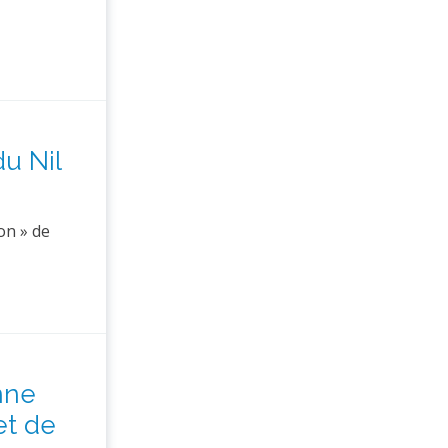
du Nil
on » de
nne
et de