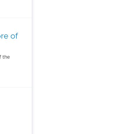
re of
f the