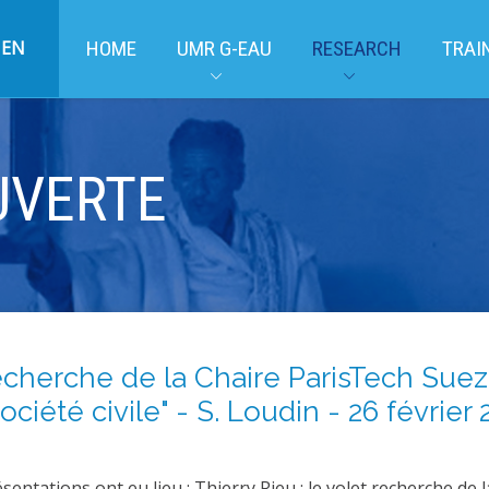
EN
HOME
UMR G-EAU
RESEARCH
TRAI
UVERTE
echerche de la Chaire ParisTech Suez
ociété civile" - S. Loudin - 26 février 
entations ont eu lieu : Thierry Rieu : le volet recherche de 