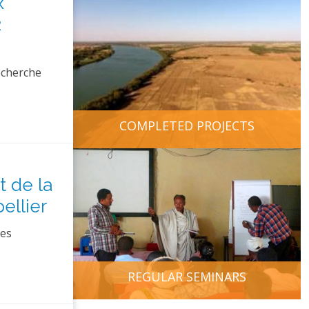
x
2
echerche
COMPLETED PROJECTS
 de la
ellier
ses
REGULAR SEMINARS