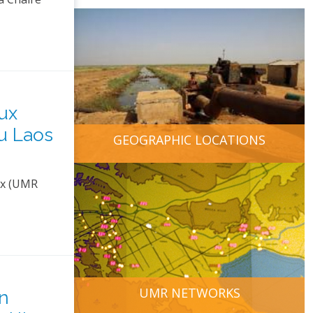
aux
u Laos
GEOGRAPHIC LOCATIONS
ux (UMR
UMR NETWORKS
An