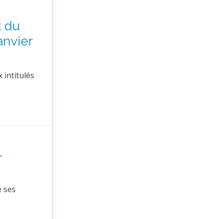
t du
anvier
 intitulés
-
 ses