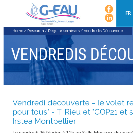
FR
Home
/
Research
/
Regular seminars
/
Vendredis Découverte
VENDREDIS DÉCO
Vendredi découverte - le volet r
pour tous" - T. Rieu et "COP21 et s
Irstea Montpellier
Le vendredi 26 février à 11h en Salle Mosson, deux prés