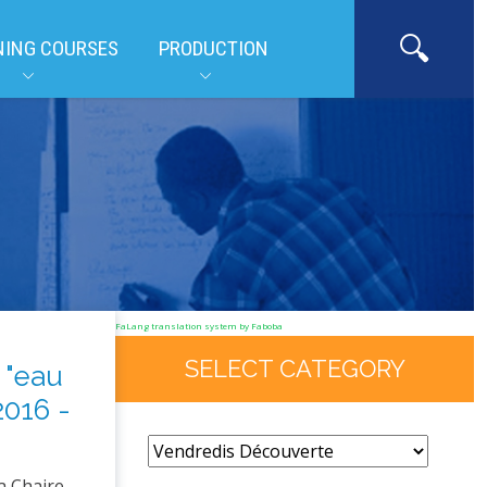
NING COURSES
PRODUCTION
FaLang translation system by Faboba
SELECT CATEGORY
 "eau
2016 -
la Chaire