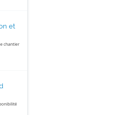
on et
Le chantier
ud
onibilité