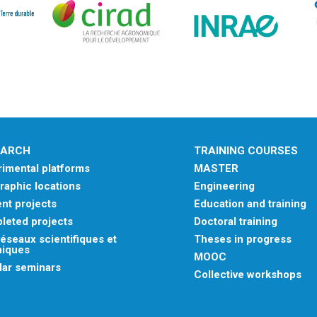
EARCH
TRAINING COURSES
imental platforms
MASTER
aphic locations
Engineering
nt projects
Education and training
leted projects
Doctoral training
éseaux scientifiques et
Theses in progress
niques
MOOC
lar seminars
Collective workshops