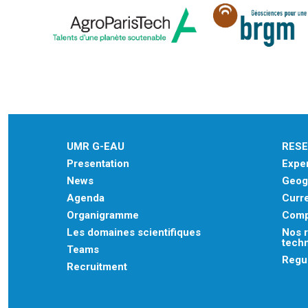
UMR G-EAU
RES
Presentation
Exper
News
Geogr
Agenda
Curre
Organigramme
Comp
Les domaines scientifiques
Nos r
tech
Teams
Regu
Recruitment