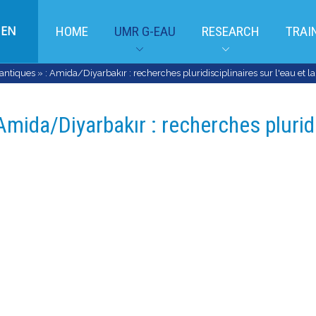
EN
HOME
UMR G-EAU
RESEARCH
TRAI
antiques » : Amida/Diyarbakır : recherches pluridisciplinaires sur l'eau et la 
Amida/Diyarbakır : recherches pluridi