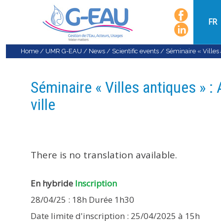
FR
Home
/
UMR G-EAU
/
News
/
Scientific events
/
Séminaire « Villes 
Séminaire « Villes antiques » : 
ville
There is no translation available.
En hybride
Inscription
28/04/25 : 18h Durée 1h30
Date limite d'inscription : 25/04/2025 à 15h