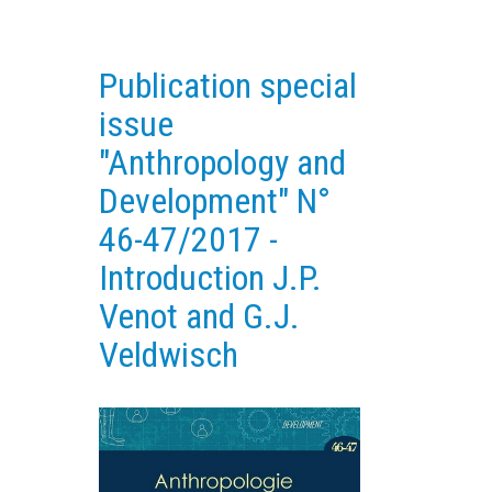
EXPERIMENTAL PLATFORMS
GEOGRAPHIC LOCATIONS
Publication special
CURRENT PROJECTS
issue
COMPLETED PROJECTS
"Anthropology and
UMR NETWORKS
Development" N°
REGULAR SEMINARS
46-47/2017 -
TRAINING COURSES
Introduction J.P.
MASTER
Venot and G.J.
ENGINEERING
Veldwisch
EDUCATION AND TRAINING
DOCTORAL TRAINING
THESES IN PROGRESS
MOOC
PRODUCTION