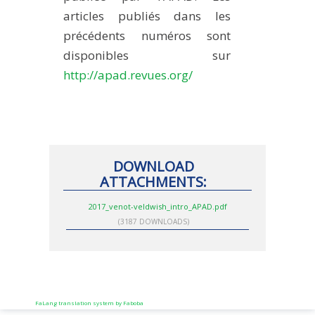
articles publiés dans les
précédents numéros sont
disponibles sur
http://apad.revues.org/
DOWNLOAD
ATTACHMENTS:
2017_venot-veldwish_intro_APAD.pdf
(3187 DOWNLOADS)
FaLang translation system by Faboba