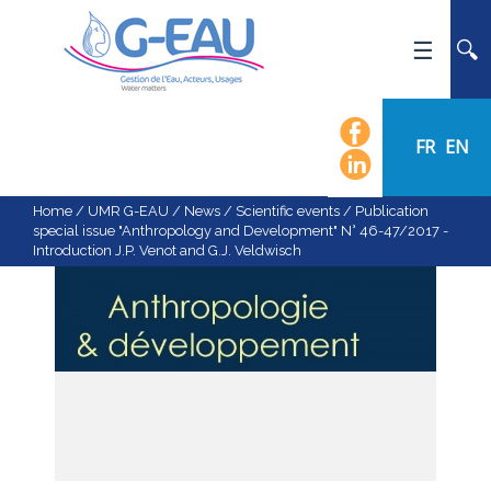
HOME
UMR G-EAU
FR
EN
PRESENTATION
NEWS
Home
/
UMR G-EAU
/
News
/
Scientific events
/
Publication
special issue "Anthropology and Development" N° 46-47/2017 -
EVENTS
Introduction J.P. Venot and G.J. Veldwisch
CALENDAR OF EVENTS
FLOW CHART
STAFF
SCIENTIFIC FIELDS
TEAMS
RECRUITMENT
RESEARCH