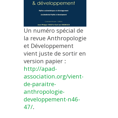
METHODS AND TOOLS
SOFTWARE
PUBLICATIONS SUR HAL
Un numéro spécial de
HDR
la revue Anthropologie
THESES
et Développement
WORKING PAPERS
vient juste de sortir en
THEMATIC NOTES
version papier :
http://apad-
FOR THE PUBLIC
association.org/vient-
de-paraitre-
anthropologie-
developpement-n46-
47/
.