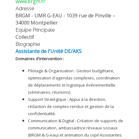
www.brgm.fr
MÉTHODES ET OUTILS
Adresse
BRGM - UMR G-EAU - 1039 rue de Pinville –
LOGICIELS
34000 Montpellier
PUBLICATIONS SUR HAL
Equipe Principale
Collectif
HDR
Biographie
THÈSES
Assistante de l'Unité DE/AKS
Domaines d'intervention :
WORKING PAPERS
NOTES THÉMATIQUES
Pilotage & Organisation :
Gestion budgétaire,
optimisation d'agendas complexes, coordination
NOS TRAVAUX EN VIDÉO
de déplacements et logistique événementielle
(séminaires, réunions).
Support Stratégique :
Appui à la direction,
rédaction de comptes-rendus et gestion de la
confidentialité.
Communication & Digital :
Création de supports de
communication, ambassadrice réseaux sociaux
(BRGM & G-eau) et animation du copil Assistantes.