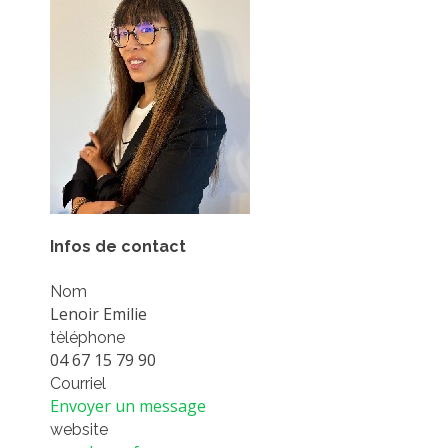
PLATEFORMES EXPÉRIMENTALES
IMPLANTATIONS GÉOGRAPHIQUES
PROJETS EN COURS
PROJETS TERMINÉS
NOS RÉSEAUX SCIENTIFIQUES ET TECHNIQUES
SÉMINAIRES RÉGULIERS
FORMATION
MASTER
Infos de contact
INGÉNIEUR
Nom
Lenoir Emilie
FORMATION CONTINUE
tèléphone
FORMATION DOCTORALE
04 67 15 79 90
THÈSES EN COURS
Courriel
Envoyer un message
MOOC
website
PRODUCTION