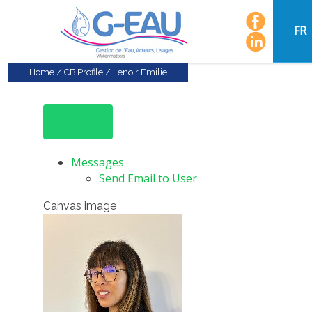
FR
Home
/
CB Profile
/
Lenoir Emilie
Messages
Send Email to User
Canvas image