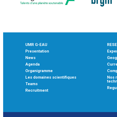
UMR G-EAU
RES
Presentation
Exper
News
Geogr
Agenda
Curre
Organigramme
Comp
Les domaines scientifiques
Nos r
tech
Teams
Regu
Recruitment