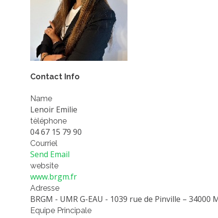
Contact Info
Name
Lenoir Emilie
tèléphone
04 67 15 79 90
Courriel
Send Email
website
www.brgm.fr
Adresse
BRGM - UMR G-EAU - 1039 rue de Pinville – 34000 M
Equipe Principale