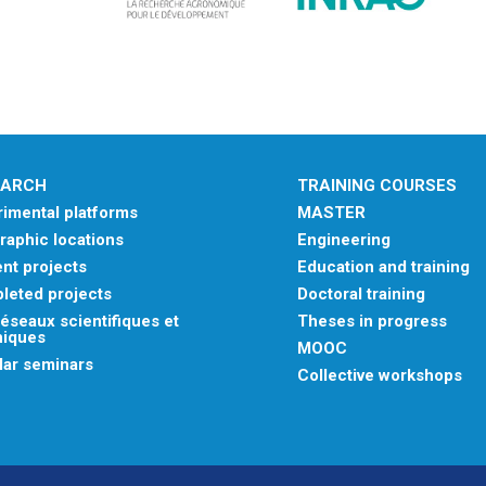
EARCH
TRAINING COURSES
imental platforms
MASTER
aphic locations
Engineering
nt projects
Education and training
leted projects
Doctoral training
éseaux scientifiques et
Theses in progress
niques
MOOC
lar seminars
Collective workshops