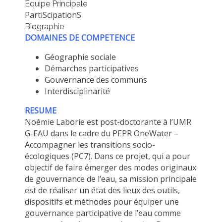
Equipe Principale
MÉTHODES ET OUTILS
PartiScipationS
Biographie
LOGICIELS
DOMAINES DE COMPETENCE
PUBLICATIONS SUR HAL
Géographie sociale
HDR
Démarches participatives
THÈSES
Gouvernance des communs
Interdisciplinarité
WORKING PAPERS
RESUME
NOTES THÉMATIQUES
Noémie Laborie est post-doctorante à l’UMR
NOS TRAVAUX EN VIDÉO
G-EAU dans le cadre du PEPR OneWater –
Accompagner les transitions socio-
écologiques (PC7). Dans ce projet, qui a pour
objectif de faire émerger des modes originaux
de gouvernance de l’eau, sa mission principale
est de réaliser un état des lieux des outils,
dispositifs et méthodes pour équiper une
gouvernance participative de l’eau comme