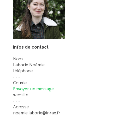
PLATEFORMES EXPÉRIMENTALES
IMPLANTATIONS GÉOGRAPHIQUES
PROJETS EN COURS
PROJETS TERMINÉS
NOS RÉSEAUX SCIENTIFIQUES ET TECHNIQUES
Infos de contact
SÉMINAIRES RÉGULIERS
FORMATION
Nom
Laborie Noémie
MASTER
tèléphone
INGÉNIEUR
- - -
FORMATION CONTINUE
Courriel
Envoyer un message
FORMATION DOCTORALE
website
THÈSES EN COURS
- - -
Adresse
MOOC
noemie.laborie@inrae.fr
PRODUCTION