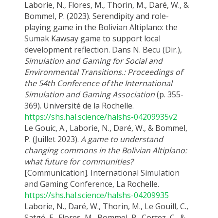
Laborie, N., Flores, M., Thorin, M., Daré, W., &
Bommel, P. (2023). Serendipity and role-
playing game in the Bolivian Altiplano: the
Sumak Kawsay game to support local
development reflection. Dans N. Becu (Dir.),
Simulation and Gaming for Social and
Environmental Transitions.: Proceedings of
the 54th Conference of the International
Simulation and Gaming Association
(p. 355-
369). Université de la Rochelle.
https://shs.hal.science/halshs-04209935v2
Le Gouic, A., Laborie, N., Daré, W., & Bommel,
P. (Juillet 2023).
A game to understand
changing commons in the Bolivian Altiplano:
what future for communities?
[Communication]. International Simulation
and Gaming Conference, La Rochelle.
https://shs.hal.science/halshs-04209935
Laborie, N., Daré, W., Thorin, M., Le Gouill, C.,
Satgé, F., Flores, M., Bommel, P., Cortez, C., &