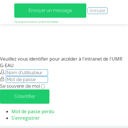
MÉTHODES ET OUTILS
LOGICIELS
FaLang translation system by Faboba
PUBLICATIONS SUR HAL
HDR
THÈSES
WORKING PAPERS
Veuillez vous identifier pour accéder à l'intranet de l'UMR
NOTES THÉMATIQUES
G-EAU
NOS TRAVAUX EN VIDÉO
Se souvenir de moi
S'identifier
Mot de passe perdu
S'enregistrer