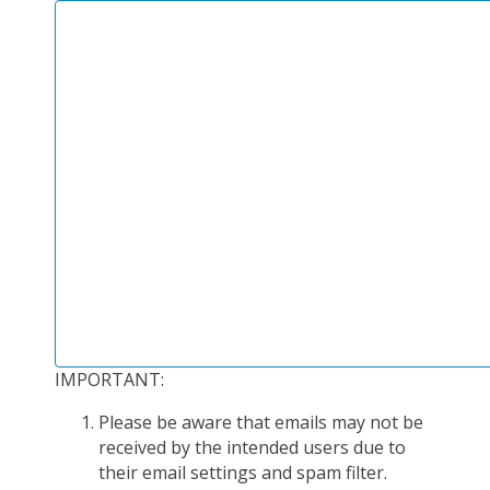
PLATEFORMES EXPÉRIMENTALES
IMPLANTATIONS GÉOGRAPHIQUES
PROJETS EN COURS
PROJETS TERMINÉS
NOS RÉSEAUX SCIENTIFIQUES ET TECHNIQUES
SÉMINAIRES RÉGULIERS
FORMATION
MASTER
INGÉNIEUR
FORMATION CONTINUE
IMPORTANT:
FORMATION DOCTORALE
THÈSES EN COURS
Please be aware that emails may not be
received by the intended users due to
MOOC
their email settings and spam filter.
PRODUCTION