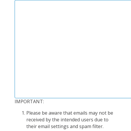
PLATEFORMES EXPÉRIMENTALES
IMPLANTATIONS GÉOGRAPHIQUES
PROJETS EN COURS
PROJETS TERMINÉS
NOS RÉSEAUX SCIENTIFIQUES ET TECHNIQUES
SÉMINAIRES RÉGULIERS
FORMATION
MASTER
INGÉNIEUR
FORMATION CONTINUE
IMPORTANT:
FORMATION DOCTORALE
THÈSES EN COURS
Please be aware that emails may not be
received by the intended users due to
MOOC
their email settings and spam filter.
PRODUCTION