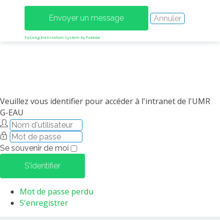
MÉTHODES ET OUTILS
LOGICIELS
FaLang translation system by Faboba
PUBLICATIONS SUR HAL
HDR
THÈSES
WORKING PAPERS
Veuillez vous identifier pour accéder à l'intranet de l'UMR
NOTES THÉMATIQUES
G-EAU
NOS TRAVAUX EN VIDÉO
Se souvenir de moi
S'identifier
Mot de passe perdu
S'enregistrer