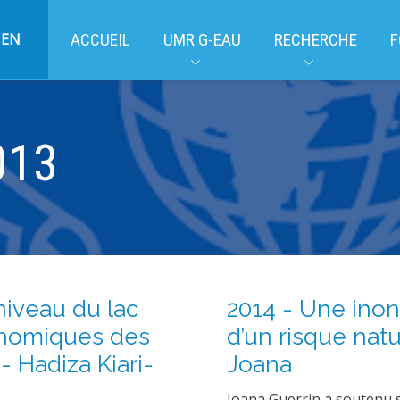
EN
ACCUEIL
UMR G-EAU
RECHERCHE
F
013
niveau du lac
2014 - Une inon
conomiques des
d’un risque natu
- Hadiza Kiari-
Joana
Joana Guerrin a soutenu s