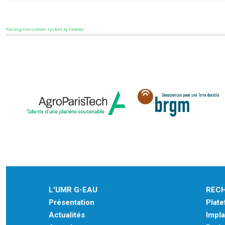
FaLang translation system by Faboba
L'UMR G-EAU
REC
Présentation
Plat
Actualités
Impla