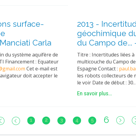
ons surface-
2013 - Incertitu
de
géochimique du
anciati Carla
du Campo de... 
ain du système aquifère de
Titre : Incertitudes liées
I Financement : Equateur
multicouche du Campo de
z@gmail.com
Cet e-mail est
Espagne Contact :
paul.b
avigateur doit accepter le
les robots collecteurs de 
le voir Date de début : 30
En savoir plus...
6
1
2
3
4
5