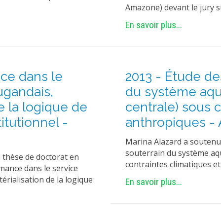
Amazone) devant le jury su
En savoir plus...
nce dans le
2013 - Étude des
ugandais,
du système aqui
e la logique de
centrale) sous 
itutionnel -
anthropiques - 
Marina Alazard a soutenu s
souterrain du système aqu
 thèse de doctorat en
contraintes climatiques e
rmance dans le service
érialisation de la logique
En savoir plus...