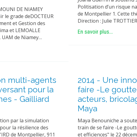
Politisation d’un risque n
OUMOUNI DE NIAMEY
de Montpellier 1. Cette th
enir le grade deDOCTEUR
Direction : Julie TROTTIE
ment et Gestion des
eima et LEMOALLE
En savoir plus...
e, UAM de Niamey…
ion multi-agents
2014 - Une inno
versant pour la
faire -Le goutte
es - Gailliard
acteurs, bricol
Maya
ation par la simulation
Maya Benouniche a souten
pour la résilience des
train de se faire -Le gout
'IRD de Montpellier, 911
et efficiences" le 22 déc