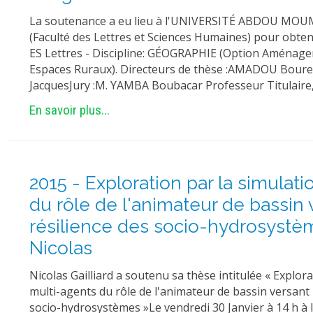
La soutenance a eu lieu à l'UNIVERSITÉ ABDOU M
(Faculté des Lettres et Sciences Humaines) pour obt
ES Lettres - Discipline: GÉOGRAPHIE (Option Aménage
Espaces Ruraux). Directeurs de thèse :AMADOU Bour
JacquesJury :M. YAMBA Boubacar Professeur Titulair
En savoir plus...
2015 - Exploration par la simulat
du rôle de l'animateur de bassin 
résilience des socio-hydrosystèm
Nicolas
Nicolas Gailliard a soutenu sa thèse intitulée « Explor
multi-agents du rôle de l'animateur de bassin versant 
socio-hydrosystèmes »Le vendredi 30 Janvier à 14 h à l