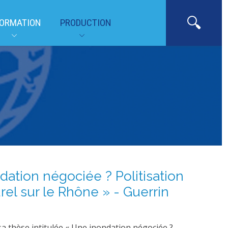
ORMATION
PRODUCTION
dation négociée ? Politisation
rel sur le Rhône » - Guerrin
a thèse intitulée « Une inondation négociée ?