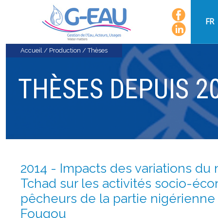
FR
Accueil
/
Production
/
Thèses
THÈSES DEPUIS 2
2014 - Impacts des variations du 
Tchad sur les activités socio-é
pêcheurs de la partie nigérienne 
Fougou