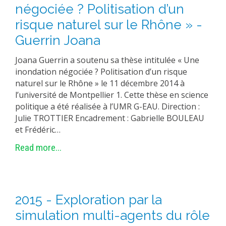
négociée ? Politisation d’un
EXPERIMENTAL PLATFORMS
risque naturel sur le Rhône » -
GEOGRAPHIC LOCATIONS
Guerrin Joana
CURRENT PROJECTS
Joana Guerrin a soutenu sa thèse intitulée « Une
COMPLETED PROJECTS
inondation négociée ? Politisation d’un risque
UMR NETWORKS
naturel sur le Rhône » le 11 décembre 2014 à
l’université de Montpellier 1. Cette thèse en science
REGULAR SEMINARS
politique a été réalisée à l’UMR G-EAU. Direction :
TRAINING COURSES
Julie TROTTIER Encadrement : Gabrielle BOULEAU
MASTER
et Frédéric…
ENGINEERING
Read more...
EDUCATION AND TRAINING
DOCTORAL TRAINING
THESES IN PROGRESS
2015 - Exploration par la
MOOC
simulation multi-agents du rôle
PRODUCTION