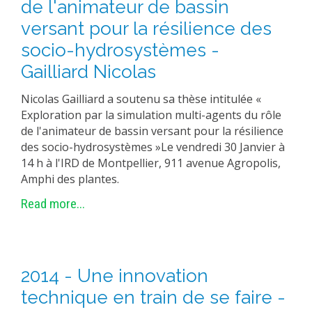
de l'animateur de bassin
METHODS AND TOOLS
versant pour la résilience des
SOFTWARE
socio-hydrosystèmes -
PUBLICATIONS SUR HAL
Gailliard Nicolas
HDR
Nicolas Gailliard a soutenu sa thèse intitulée «
THESES
Exploration par la simulation multi-agents du rôle
de l'animateur de bassin versant pour la résilience
WORKING PAPERS
des socio-hydrosystèmes »Le vendredi 30 Janvier à
THEMATIC NOTES
14 h à l'IRD de Montpellier, 911 avenue Agropolis,
Amphi des plantes.
FOR THE PUBLIC
Read more...
2014 - Une innovation
technique en train de se faire -