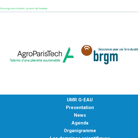
FaLang translation system by Faboba
UMR G-EAU
Presentation
News
Agenda
Organigramme