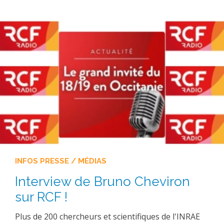
PLATEFORMES EXPÉRIMENTALES
IMPLANTATIONS GÉOGRAPHIQUES
PROJETS EN COURS
PROJETS TERMINÉS
NOS RÉSEAUX SCIENTIFIQUES ET TECHNIQUES
SÉMINAIRES RÉGULIERS
FORMATION
MASTER
INGÉNIEUR
FORMATION CONTINUE
INFOS PRESSE / MÉDIAS
FORMATION DOCTORALE
Interview de Bruno Cheviron
THÈSES EN COURS
sur RCF !
MOOC
Plus de 200 chercheurs et scientifiques de l'INRAE
PRODUCTION