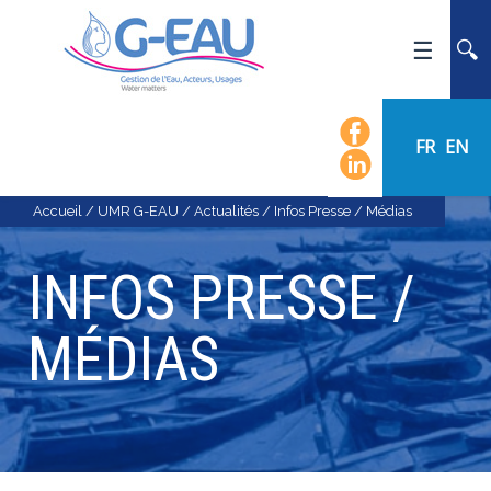
ACCUEIL
UMR G-EAU
FR
EN
PRÉSENTATION
ACTUALITÉS
Accueil
/
UMR G-EAU
/
Actualités
/
Infos Presse / Médias
AGENDA
INFOS PRESSE /
CALENDRIER DES ÉVÈNEMENTS
ORGANIGRAMME
MÉDIAS
LISTE DU PERSONNEL
LES DOMAINES SCIENTIFIQUES
LES ÉQUIPES
RECRUTEMENT
RECHERCHE