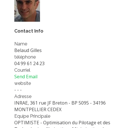
EXPERIMENTAL PLATFORMS
GEOGRAPHIC LOCATIONS
CURRENT PROJECTS
Contact Info
COMPLETED PROJECTS
Name
UMR NETWORKS
Belaud Gilles
REGULAR SEMINARS
tèléphone
TRAINING COURSES
04 99 61 24 23
Courriel
MASTER
Send Email
ENGINEERING
website
- - -
EDUCATION AND TRAINING
Adresse
DOCTORAL TRAINING
INRAE, 361 rue JF Breton - BP 5095 - 34196
MONTPELLIER CEDEX
THESES IN PROGRESS
Equipe Principale
MOOC
OPTIMISTE - Optimisation du Pilotage et des
PRODUCTION