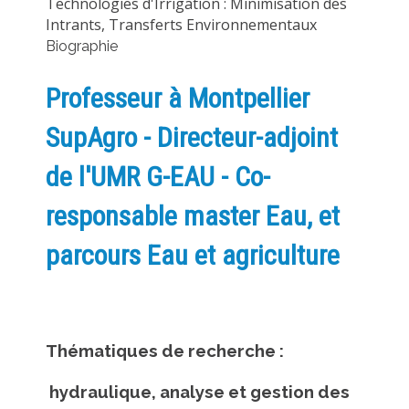
Technologies d'Irrigation : Minimisation des
METHODS AND TOOLS
Intrants, Transferts Environnementaux
Biographie
SOFTWARE
PUBLICATIONS SUR HAL
Professeur à Montpellier
HDR
SupAgro - Directeur-adjoint
THESES
de l'UMR G-EAU - Co-
WORKING PAPERS
THEMATIC NOTES
responsable master Eau, et
FOR THE PUBLIC
parcours Eau et agriculture
Thématiques de recherche :
hydraulique, analyse et gestion des