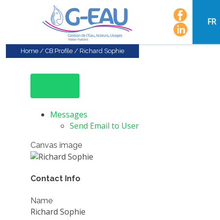
FR
Home
/
CB Profile
/
Richard Sophie
Messages
Send Email to User
Canvas image
Contact Info
Name
Richard Sophie