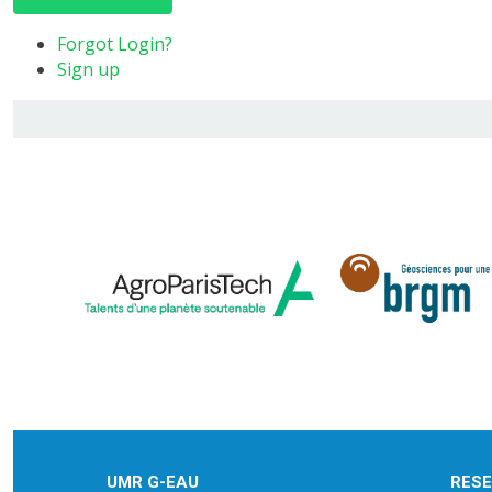
Forgot Login?
Sign up
UMR G-EAU
RES