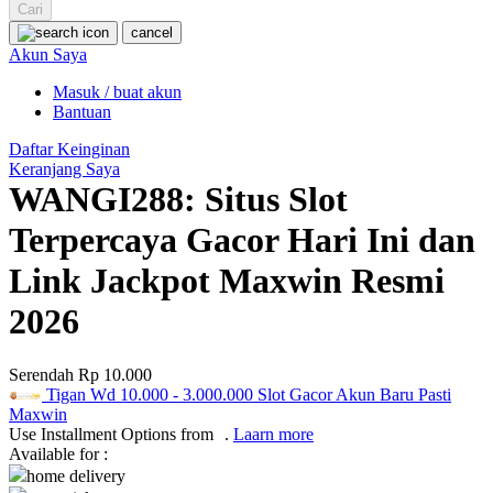
Squishmallows
Cari
cancel
Starbooks
Akun Saya
Stick-O
Masuk / buat akun
Bantuan
Stokke
Daftar Keinginan
Sudocrem
Keranjang Saya
WANGI288: Situs Slot
Sumimo
Sunnylife
Terpercaya Gacor Hari Ini dan
Sun-Staches
Link Jackpot Maxwin Resmi
Swimava
2026
T
Serendah
Rp 10.000
Tommee Tippee
Tigan Wd
10.000
-
3.000.000
Slot Gacor Akun Baru Pasti
Maxwin
Trunki
Use Installment Options from
.
Laarn more
Available for :
Tutti Bambini
home delivery