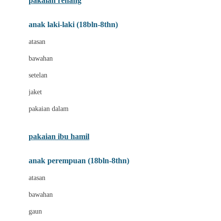
pakaian renang
Bumkins
anak laki-laki (18bln-8thn)
C
atasan
Cetaphil
bawahan
Chicco
setelan
Childlife
jaket
Clevamama
pakaian dalam
Cocolatte
Cottonseeds
pakaian ibu hamil
Cozy N Safe
anak perempuan (18bln-8thn)
Crane
atasan
Cybex
bawahan
D
gaun