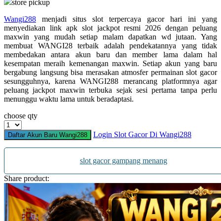
store pickup
Twistshake
Wangi288
menjadi situs slot terpercaya gacor hari ini yang
TY Toys
menyediakan link apk slot jackpot resmi 2026 dengan peluang
maxwin yang mudah setiap malam dapatkan wd jutaan. Yang
U
membuat WANGI28 terbaik adalah pendekatannya yang tidak
membedakan antara akun baru dan member lama dalam hal
kesempatan meraih kemenangan maxwin. Setiap akun yang baru
bergabung langsung bisa merasakan atmosfer permainan slot gacor
V
sesungguhnya, karena WANGI288 merancang platformnya agar
peluang jackpot maxwin terbuka sejak sesi pertama tanpa perlu
menunggu waktu lama untuk beradaptasi.
Veja
choose qty
Vitaflow
Vtech
Login Slot Gacor Di Wangi288
Daftar Akun Baru Wangi288
W
slot gacor gampang menang
Waterland
Share product:
Wellness
X