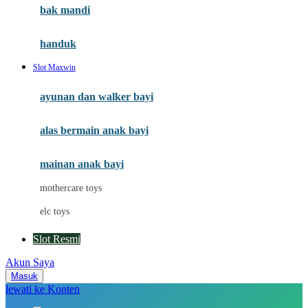
Moby
bak mandi
Momami
handuk
Mothercare
Slot Maxwin
Mustela
ayunan dan walker bayi
My Buddy Tag
My K
alas bermain anak bayi
N
mainan anak bayi
Naif
mothercare toys
Nike
elc toys
Nordic Natural
Slot Resmi
Nuby
Akun Saya
Nuna
Masuk
lewati ke Konten
O