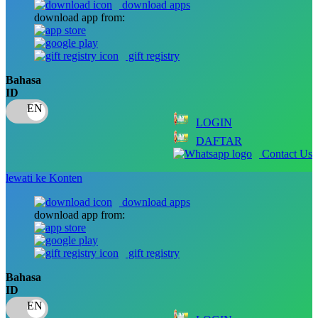
download apps
download app from:
Oh Ma Grain
Okiedog
gift registry
P
Bahasa
ID
Peachy
LOGIN
Phil & Ted's
DAFTAR
Philips Avent
Contact Us
Pigeon
lewati ke Konten
Playgro
download apps
download app from:
Poled Global
Ponycycle
gift registry
Puma
Bahasa
ID
Pureats