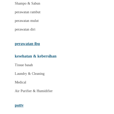
London Taxi
Shampo & Sabun
Love To Dream
perawatan rambut
perawatan mulut
M
perawatan diri
Magformers
Mama's Choice
perawatan ibu
Mamas&Papas
kesehatan & kebersihan
Mamaway
Tissue basah
Maxi Cosi
Laundry & Cleaning
Megabloks
Medical
Micro
Air Purifier & Humidifier
MiDeer
Mimi & Lula
potty
Mini Monkey