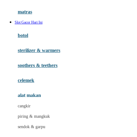
Happy Tummy
Hauck
matras
Havaianas
Slot Gacor Hari Ini
Hegen
botol
Hot Wheels
sterilizer & warmers
Hybrid
soothers & teethers
I
Inlacta DHA
celemek
Interlac
alat makan
Ivenet
cangkir
J
piring & mangkuk
Jack N Jill
sendok & garpu
Joie