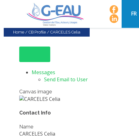
FR
Home
/
CB Profile
/
CARCELES Celia
Messages
Send Email to User
Canvas image
Contact Info
Name
CARCELES Celia