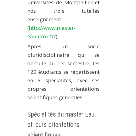
universités de Montpellier et
METHODS AND TOOLS
nos trois tutelles
SOFTWARE
enseignement
PUBLICATIONS SUR HAL
(
http://www.master-
eau.um2.fr/
).
HDR
Après un socle
THESES
pluridisciplinaire qui se
WORKING PAPERS
déroule au 1er semestre, les
THEMATIC NOTES
120 étudiants se répartissent
FOR THE PUBLIC
en 5 spécialités, avec ses
propres orientations
scientifiques générales :
Spécialités du master Eau
et leurs orientations
scientifiques