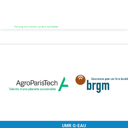
FaLang translation system by Faboba
UMR G-EAU