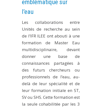
emblématique sur
EXPERIMENTAL PLATFORMS
l’eau
GEOGRAPHIC LOCATIONS
Les collaborations entre
CURRENT PROJECTS
Unités de recherche au sein
COMPLETED PROJECTS
de l’IFR ILEE ont abouti à une
UMR NETWORKS
formation de Master Eau
REGULAR SEMINARS
multidisciplinaire, devant
TRAINING COURSES
donner une base de
MASTER
connaissances partagées à
ENGINEERING
des futurs chercheurs ou
professionnels de l’eau, au-
EDUCATION AND TRAINING
delà de leur spécialité et de
DOCTORAL TRAINING
leur formation initiale en ST,
THESES IN PROGRESS
SV ou SHS. Cette formation est
MOOC
la seule cohabilitée par les 3
PRODUCTION