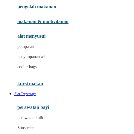
pengolah makanan
Joolz
Jujube
makanan & multivitamin
K
alat menyusui
Kiddycuts
pompa asi
Kumon
penyimpanan asi
L
cooler bags
Leapfrog
kursi makan
Leclerc
Slot Terpercaya
Lee Vierra
Lillebaby
perawatan bayi
Little Bird Told Me
perawatan kulit
Little Miss Janis
Sunscreen