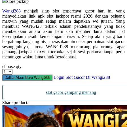
store pickup
Twistshake
Wangi288
menjadi situs slot terpercaya gacor hari ini yang
TY Toys
menyediakan link apk slot jackpot resmi 2026 dengan peluang
maxwin yang mudah setiap malam dapatkan wd jutaan. Yang
U
membuat WANGI28 terbaik adalah pendekatannya yang tidak
membedakan antara akun baru dan member lama dalam hal
kesempatan meraih kemenangan maxwin. Setiap akun yang baru
bergabung langsung bisa merasakan atmosfer permainan slot gacor
V
sesungguhnya, karena WANGI288 merancang platformnya agar
peluang jackpot maxwin terbuka sejak sesi pertama tanpa perlu
menunggu waktu lama untuk beradaptasi.
Veja
choose qty
Vitaflow
Vtech
Login Slot Gacor Di Wangi288
Daftar Akun Baru Wangi288
W
slot gacor gampang menang
Waterland
Share product:
Wellness
X