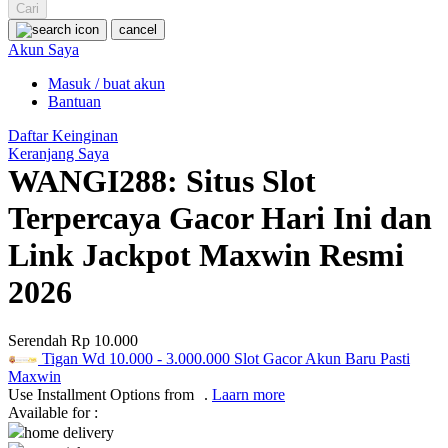
Squishmallows
Cari
cancel
Starbooks
Akun Saya
Stick-O
Masuk / buat akun
Bantuan
Stokke
Daftar Keinginan
Sudocrem
Keranjang Saya
WANGI288: Situs Slot
Sumimo
Sunnylife
Terpercaya Gacor Hari Ini dan
Sun-Staches
Link Jackpot Maxwin Resmi
Swimava
2026
T
Serendah
Rp 10.000
Tommee Tippee
Tigan Wd
10.000
-
3.000.000
Slot Gacor Akun Baru Pasti
Maxwin
Trunki
Use Installment Options from
.
Laarn more
Available for :
Tutti Bambini
home delivery