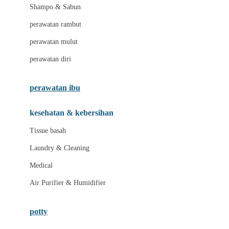
London Taxi
Shampo & Sabun
Love To Dream
perawatan rambut
perawatan mulut
M
perawatan diri
Magformers
Mama's Choice
perawatan ibu
Mamas&Papas
kesehatan & kebersihan
Mamaway
Tissue basah
Maxi Cosi
Laundry & Cleaning
Megabloks
Medical
Micro
Air Purifier & Humidifier
MiDeer
Mimi & Lula
potty
Mini Monkey