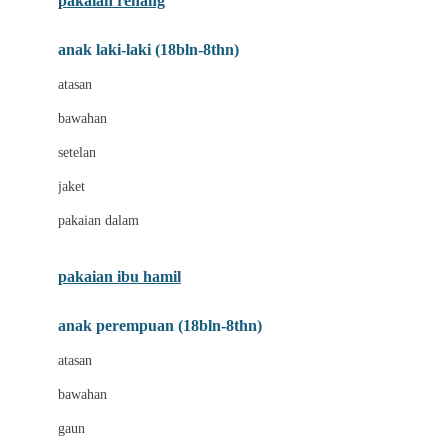
pakaian renang
Bumkins
anak laki-laki (18bln-8thn)
C
atasan
Cetaphil
bawahan
Chicco
setelan
Childlife
jaket
Clevamama
pakaian dalam
Cocolatte
Cottonseeds
pakaian ibu hamil
Cozy N Safe
anak perempuan (18bln-8thn)
Crane
atasan
Cybex
bawahan
D
gaun