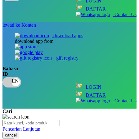
LOGIN
Q
DAFTAR
Contact Us
QV Baby
lewati ke Konten
R
download apps
Real Shades
download app from:
Red Castle
gift registry
Ribbon Madness
Bahasa
ID
S
Sebamed
LOGIN
DAFTAR
Silver Cross
Contact Us
Simply Idea
Cari
Skip Hop
Pencarian Lanjutan
Spectra
cancel