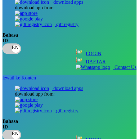
download apps
download app from:
Oh Ma Grain
Okiedog
gift registry
P
Bahasa
ID
Peachy
LOGIN
Phil & Ted's
DAFTAR
Philips Avent
Contact Us
Pigeon
lewati ke Konten
Playgro
download apps
download app from:
Poled Global
Ponycycle
gift registry
Puma
Bahasa
ID
Pureats