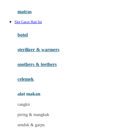
Happy Tummy
Hauck
matras
Havaianas
Slot Gacor Hari Ini
Hegen
botol
Hot Wheels
sterilizer & warmers
Hybrid
soothers & teethers
I
Inlacta DHA
celemek
Interlac
alat makan
Ivenet
cangkir
J
piring & mangkuk
Jack N Jill
sendok & garpu
Joie