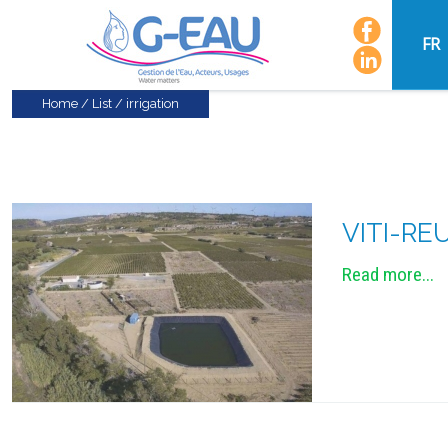
FR
Home
/
List
/
irrigation
VITI-RE
Read more...