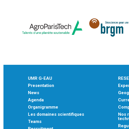
UMR G-EAU
RES
Presentation
Exper
News
Geogr
Agenda
Curre
Organigramme
Comp
Les domaines scientifiques
Nos r
tech
Teams
Regu
Recruitment