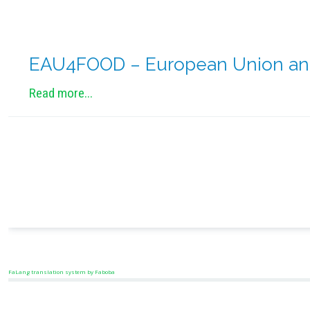
EAU4FOOD – European Union and 
Read more...
FaLang translation system by Faboba