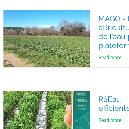
MAGO - M
aGricult
de l’eau
platefor
Read more...
RSEau - 
efficient
Read more...