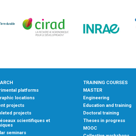
EARCH
TRAINING COURSES
imental platforms
MASTER
aphic locations
Engineering
nt projects
Education and training
leted projects
Doctoral training
éseaux scientifiques et
Theses in progress
niques
MOOC
lar seminars
Collective workshops