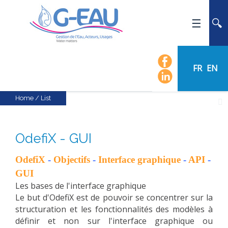
HOME
UMR G-EAU
FR
EN
PRESENTATION
NEWS
Home
/
List
EVENTS
CALENDAR OF EVENTS
OdefiX - GUI
FLOW CHART
OdefiX
-
Objectifs
-
Interface graphique
-
API
-
STAFF
GUI
SCIENTIFIC FIELDS
Les bases de l'interface graphique
TEAMS
Le but d'OdefiX est de pouvoir se concentrer sur la
structuration et les fonctionnalités des modèles à
RECRUITMENT
définir et non sur l'interface graphique ou
RESEARCH