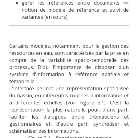
gérer les références entre documents =>
METHODS AND TOOLS
notion de modèle de référence et suivi de
variantes (en cours).
SOFTWARE
PUBLICATIONS SUR HAL
HDR
Certains modèles, notamment pour la gestion des
THESES
ressources en eau, sont caractérisés par la prise en
WORKING PAPERS
compte de la variabilité spatio-temporelle des
processus. D'où l'importance de disposer d'un
THEMATIC NOTES
système d'information à référence spatiale et
FOR THE PUBLIC
temporelle.
L'interface permet une représentation spatialisée
du bassin, en différentes couches d'information et
à différentes échelles (voir Figure 3.1). C'est la
représentation la plus naturelle pour, d'une part,
faciliter les dialogues entre thématiciens et
gestionnaires et, d'autre part, synthétiser et
schématiser des informations.