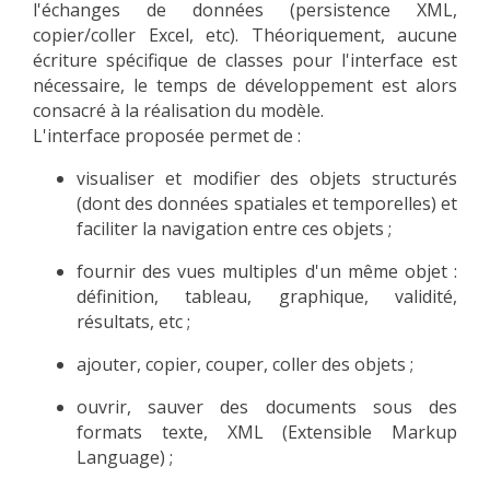
l'échanges de données (persistence XML,
EXPERIMENTAL PLATFORMS
copier/coller Excel, etc). Théoriquement, aucune
écriture spécifique de classes pour l'interface est
GEOGRAPHIC LOCATIONS
nécessaire, le temps de développement est alors
CURRENT PROJECTS
consacré à la réalisation du modèle.
L'interface proposée permet de :
COMPLETED PROJECTS
UMR NETWORKS
visualiser et modifier des objets structurés
(dont des données spatiales et temporelles) et
REGULAR SEMINARS
faciliter la navigation entre ces objets ;
TRAINING COURSES
MASTER
fournir des vues multiples d'un même objet :
définition, tableau, graphique, validité,
ENGINEERING
résultats, etc ;
EDUCATION AND TRAINING
ajouter, copier, couper, coller des objets ;
DOCTORAL TRAINING
ouvrir, sauver des documents sous des
THESES IN PROGRESS
formats texte, XML (Extensible Markup
MOOC
Language) ;
PRODUCTION