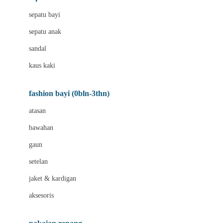
Bio Oil
sepatu bayi
Biolane
sepatu anak
Bite Fighters
sandal
Bizzi Growin
kaus kaki
Blackmores
fashion bayi (0bln-3thn)
Blooming Marvellous
atasan
Bonnels
bawahan
Bravado
gaun
Bruder
setelan
Brush Baby
jaket & kardigan
Buds Organics
aksesoris
Bugaboo
Buggygear