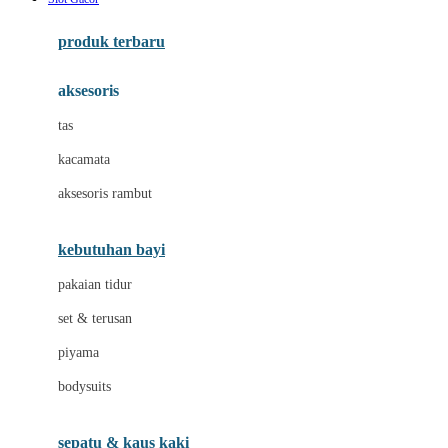
Azetabio
produk terbaru
B
aksesoris
Baabaasheepz
tas
Babiators
kacamata
Baby Dove
aksesoris rambut
Baby Jogger
Baby Rovega
kebutuhan bayi
Babybee
pakaian tidur
Banana Boat
set & terusan
Banz
piyama
Barbie
bodysuits
Beaba
Beauty Barn
sepatu & kaus kaki