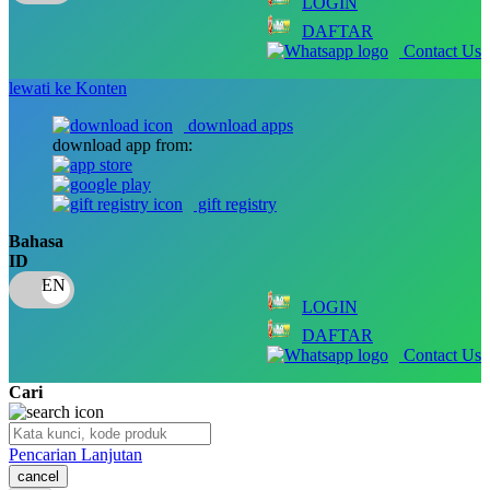
LOGIN
Q
DAFTAR
Contact Us
QV Baby
lewati ke Konten
R
download apps
Real Shades
download app from:
Red Castle
gift registry
Ribbon Madness
Bahasa
ID
S
Sebamed
LOGIN
DAFTAR
Silver Cross
Contact Us
Simply Idea
Cari
Skip Hop
Pencarian Lanjutan
Spectra
cancel