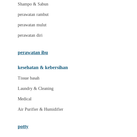
London Taxi
Shampo & Sabun
Love To Dream
perawatan rambut
perawatan mulut
M
perawatan diri
Magformers
Mama's Choice
perawatan ibu
Mamas&Papas
kesehatan & kebersihan
Mamaway
Tissue basah
Maxi Cosi
Laundry & Cleaning
Megabloks
Medical
Micro
Air Purifier & Humidifier
MiDeer
Mimi & Lula
potty
Mini Monkey