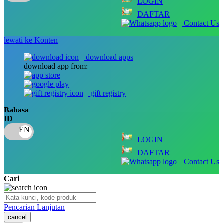
LOGIN
Q
DAFTAR
Contact Us
QV Baby
lewati ke Konten
R
download apps
Real Shades
download app from:
Red Castle
gift registry
Ribbon Madness
Bahasa
ID
S
Sebamed
LOGIN
DAFTAR
Silver Cross
Contact Us
Simply Idea
Cari
Skip Hop
Pencarian Lanjutan
Spectra
cancel