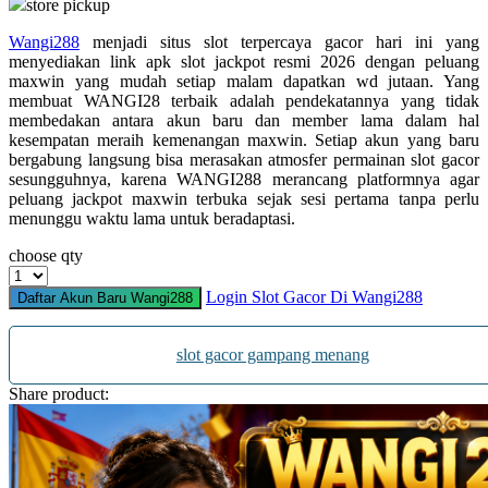
store pickup
Twistshake
Wangi288
menjadi situs slot terpercaya gacor hari ini yang
TY Toys
menyediakan link apk slot jackpot resmi 2026 dengan peluang
maxwin yang mudah setiap malam dapatkan wd jutaan. Yang
U
membuat WANGI28 terbaik adalah pendekatannya yang tidak
membedakan antara akun baru dan member lama dalam hal
kesempatan meraih kemenangan maxwin. Setiap akun yang baru
bergabung langsung bisa merasakan atmosfer permainan slot gacor
V
sesungguhnya, karena WANGI288 merancang platformnya agar
peluang jackpot maxwin terbuka sejak sesi pertama tanpa perlu
menunggu waktu lama untuk beradaptasi.
Veja
choose qty
Vitaflow
Vtech
Login Slot Gacor Di Wangi288
Daftar Akun Baru Wangi288
W
slot gacor gampang menang
Waterland
Share product:
Wellness
X