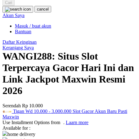
Squishmallows
Cari
cancel
Starbooks
Akun Saya
Stick-O
Masuk / buat akun
Bantuan
Stokke
Daftar Keinginan
Sudocrem
Keranjang Saya
WANGI288: Situs Slot
Sumimo
Sunnylife
Terpercaya Gacor Hari Ini dan
Sun-Staches
Link Jackpot Maxwin Resmi
Swimava
2026
T
Serendah
Rp 10.000
Tommee Tippee
Tigan Wd
10.000
-
3.000.000
Slot Gacor Akun Baru Pasti
Maxwin
Trunki
Use Installment Options from
.
Laarn more
Available for :
Tutti Bambini
home delivery