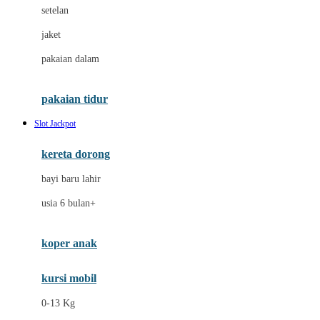
Dae Organics
setelan
Docare
jaket
Doona
pakaian dalam
Down To Earth
Drew
pakaian tidur
Dr. Brown's
Slot Jackpot
E
kereta dorong
ELC
bayi baru lahir
Ergobaby
usia 6 bulan+
Expert Care
koper anak
Ezyroller
kursi mobil
F
0-13 Kg
Felt So Sweet