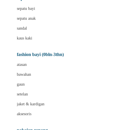
Bio Oil
sepatu bayi
Biolane
sepatu anak
Bite Fighters
sandal
Bizzi Growin
kaus kaki
Blackmores
fashion bayi (0bln-3thn)
Blooming Marvellous
atasan
Bonnels
bawahan
Bravado
gaun
Bruder
setelan
Brush Baby
jaket & kardigan
Buds Organics
aksesoris
Bugaboo
Buggygear