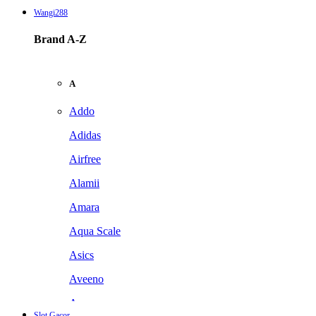
Wangi288
Brand A-Z
A
Addo
Adidas
Airfree
Alamii
Amara
Aqua Scale
Asics
Aveeno
Awan
Slot Gacor