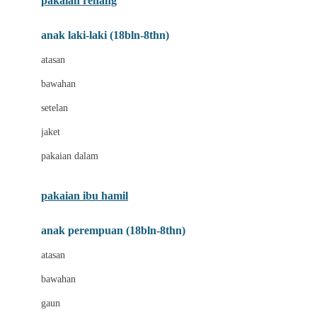
pakaian renang
Bumkins
anak laki-laki (18bln-8thn)
C
atasan
Cetaphil
bawahan
Chicco
setelan
Childlife
jaket
Clevamama
pakaian dalam
Cocolatte
Cottonseeds
pakaian ibu hamil
Cozy N Safe
anak perempuan (18bln-8thn)
Crane
atasan
Cybex
bawahan
D
gaun