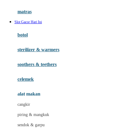
Happy Tummy
Hauck
matras
Havaianas
Slot Gacor Hari Ini
Hegen
botol
Hot Wheels
sterilizer & warmers
Hybrid
soothers & teethers
I
Inlacta DHA
celemek
Interlac
alat makan
Ivenet
cangkir
J
piring & mangkuk
Jack N Jill
sendok & garpu
Joie