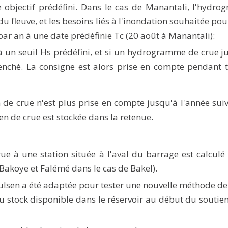
bjectif prédéfini. Dans le cas de Manantali, l'hydrog
 fleuve, et les besoins liés à l'inondation souhaitée pour
 par an à une date prédéfinie Tc (20 août à Manantali):
e à un seuil Hs prédéfini, et si un hydrogramme de crue j
lenché. La consigne est alors prise en compte pendant t
n de crue n'est plus prise en compte jusqu'à l'année suiv
en de crue est stockée dans la retenue.
rue à une station située à l'aval du barrage est calcu
(Bakoye et Falémé dans le cas de Bakel).
lsen a été adaptée pour tester une nouvelle méthode de so
 stock disponible dans le réservoir au début du soutien