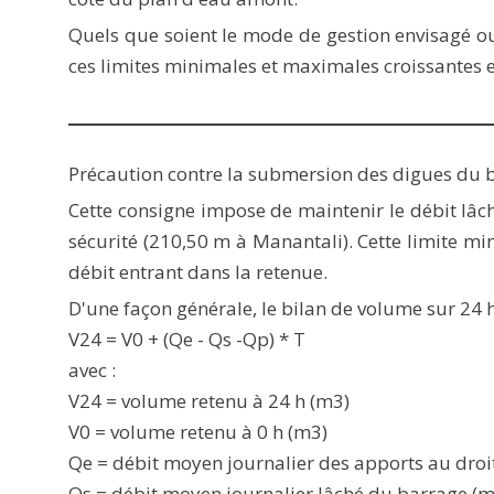
Quels que soient le mode de gestion envisagé ou
ces limites minimales et maximales croissantes e
Précaution contre la submersion des digues du 
Cette consigne impose de maintenir le débit lâc
sécurité (210,50 m à Manantali). Cette limite m
débit entrant dans la retenue.
D'une façon générale, le bilan de volume sur 24 h
V24 = V0 + (Qe - Qs -Qp) * T
avec :
V24 = volume retenu à 24 h (m3)
V0 = volume retenu à 0 h (m3)
Qe = débit moyen journalier des apports au droi
Qs = débit moyen journalier lâché du barrage (m