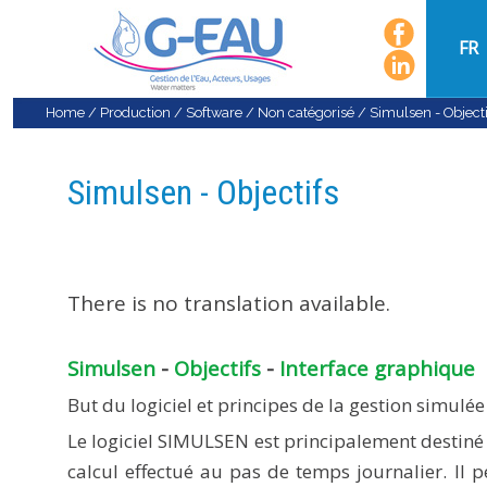
FR
Home
/
Production
/
Software
/
Non catégorisé
/
Simulsen - Objecti
Simulsen - Objectifs
There is no translation available.
Simulsen
-
Objectifs
-
Interface graphique
But du logiciel et principes de la gestion simulée
Le logiciel SIMULSEN est principalement destiné 
calcul effectué au pas de temps journalier. Il p