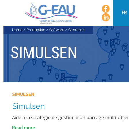
FR
Home
/
Production
/
Software
/
Simulsen
SIMULSEN
SIMULSEN
Simulsen
Aide à la stratégie de gestion d'un barrage mult
Read more...