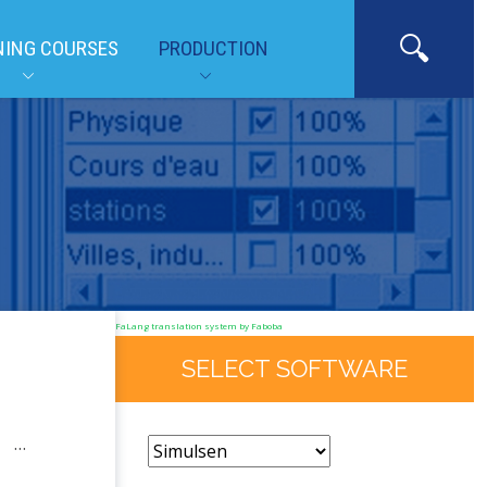
NING COURSES
PRODUCTION
FaLang translation system by Faboba
SELECT SOFTWARE
e …