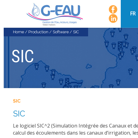
FR
Home
/
Production
/
Software
/
SIC
SIC
SIC
SIC
Le logiciel SIC^2 (Simulation Intégrée des Canaux et d
calcul des écoulements dans les canaux d’irrigation, les