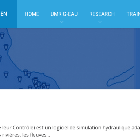
EN
HOME
UMR G-EAU
RESEARCH
TRAI
e leur Contrôle) est un logiciel de simulation hydraulique ad
 rivières, les fleuves…