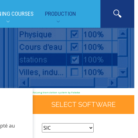
NING COURSES
PRODUCTION
FaLang translation system by Faboba
SELECT SOFTWARE
apté au