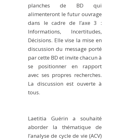
planches de BD qui
METHODS AND TOOLS
alimenteront le futur ouvrage
SOFTWARE
dans le cadre de l’axe 3 :
PUBLICATIONS SUR HAL
Informations, Incertitudes,
HDR
Décisions. Elle vise la mise en
discussion du message porté
THESES
par cette BD et invite chacun à
WORKING PAPERS
se positionner en rapport
THEMATIC NOTES
avec ses propres recherches.
FOR THE PUBLIC
La discussion est ouverte à
tous.
Laetitia Guérin a souhaité
aborder la thématique de
l’analyse de cycle de vie (ACV)