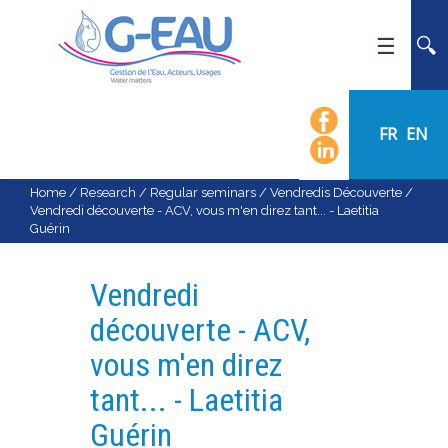
HOME
UMR G-EAU
FR
EN
PRESENTATION
NEWS
Home
/
Research
/
Regular seminars
/
Vendredis Découverte
/
Vendredi découverte - ACV, vous m'en direz tant... - Laetitia
EVENTS
Guérin
CALENDAR OF EVENTS
FLOW CHART
Vendredi
STAFF
découverte - ACV,
SCIENTIFIC FIELDS
vous m'en direz
TEAMS
tant... - Laetitia
RECRUITMENT
Guérin
RESEARCH