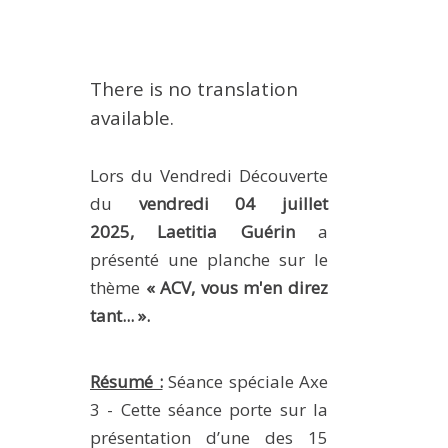
EXPERIMENTAL PLATFORMS
GEOGRAPHIC LOCATIONS
There is no translation
CURRENT PROJECTS
available.
COMPLETED PROJECTS
UMR NETWORKS
Lors du Vendredi Découverte
REGULAR SEMINARS
du
vendredi 04 juillet
TRAINING COURSES
2025,
Laetitia Guérin
a
MASTER
présenté une planche sur le
ENGINEERING
thème
« ACV, vous m'en direz
tant... ».
EDUCATION AND TRAINING
DOCTORAL TRAINING
Résumé :
Séance spéciale Axe
THESES IN PROGRESS
3 - Cette séance porte sur la
MOOC
présentation d’une des 15
PRODUCTION