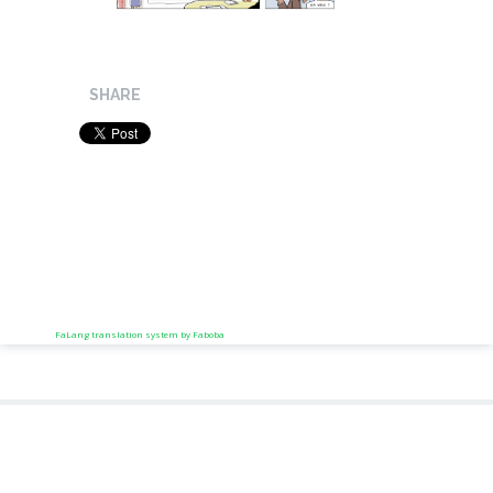
SHARE
FaLang translation system by Faboba