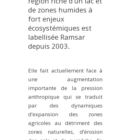
région riche d’un lac et
METHODS AND TOOLS
de zones humides à
fort enjeux
SOFTWARE
écosystémiques est
PUBLICATIONS SUR HAL
labellisée Ramsar
HDR
depuis 2003.
THESES
WORKING PAPERS
Elle fait actuellement face à
THEMATIC NOTES
une augmentation
FOR THE PUBLIC
importante de la pression
anthropique qui se traduit
par des dynamiques
d’expansion des zones
agricoles au détriment des
zones naturelles, d’érosion