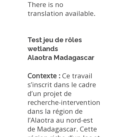
There is no
EXPERIMENTAL PLATFORMS
translation available.
GEOGRAPHIC LOCATIONS
CURRENT PROJECTS
COMPLETED PROJECTS
Test jeu de rôles
wetlands
UMR NETWORKS
Alaotra Madagascar
REGULAR SEMINARS
TRAINING COURSES
Contexte :
Ce travail
MASTER
s’inscrit dans le cadre
ENGINEERING
d’un projet de
EDUCATION AND TRAINING
recherche-intervention
DOCTORAL TRAINING
dans la région de
THESES IN PROGRESS
l’Alaotra au nord-est
de Madagascar. Cette
MOOC
PRODUCTION