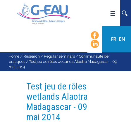
HOME
UMR G-EAU
FR
EN
PRESENTATION
NEWS
Home
/
Research
/
Regular seminars
/
Communauté de
pratiques
/
Test jeu de rôles wetlands Alaotra Madagascar - 09
EVENTS
mai 2014
CALENDAR OF EVENTS
FLOW CHART
Test jeu de rôles
STAFF
wetlands Alaotra
SCIENTIFIC FIELDS
Madagascar - 09
TEAMS
mai 2014
RECRUITMENT
RESEARCH