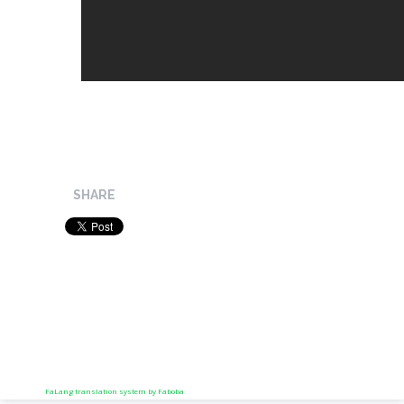
SHARE
FaLang translation system by Faboba