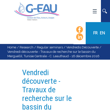
HOME
UMR G-EAU
FR
EN
PRESENTATION
NEWS
Home
/
Research
/
Regular seminars
/
Vendredis Découverte
/
Vendredi découverte - Travaux de recherche sur le bassin du
EVENTS
Merguellil, Tunisie Centrale - C. Leauthaud - 16 décembre 2016
CALENDAR OF EVENTS
FLOW CHART
Vendredi
STAFF
découverte -
SCIENTIFIC FIELDS
Travaux de
TEAMS
recherche sur le
RECRUITMENT
bassin du
RESEARCH