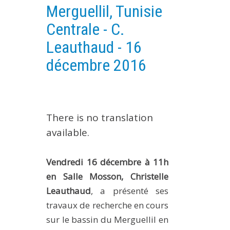
Merguellil, Tunisie
EXPERIMENTAL PLATFORMS
Centrale - C.
GEOGRAPHIC LOCATIONS
Leauthaud - 16
CURRENT PROJECTS
décembre 2016
COMPLETED PROJECTS
UMR NETWORKS
REGULAR SEMINARS
TRAINING COURSES
There is no translation
MASTER
available.
ENGINEERING
Vendredi 16 décembre à 11h
EDUCATION AND TRAINING
en Salle Mosson, Christelle
DOCTORAL TRAINING
Leauthaud
, a présenté ses
THESES IN PROGRESS
travaux de recherche en cours
MOOC
sur le bassin du Merguellil en
PRODUCTION