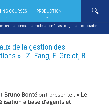
NING COURSES
PRODUCTION
stion des inondations: Modélisation à base d'agents et exploration
aux de la gestion des
ons » - Z. Fang, F. Grelot, B.
et
Bruno Bonté
ont présenté :
«
Le
lisation à base d'agents et