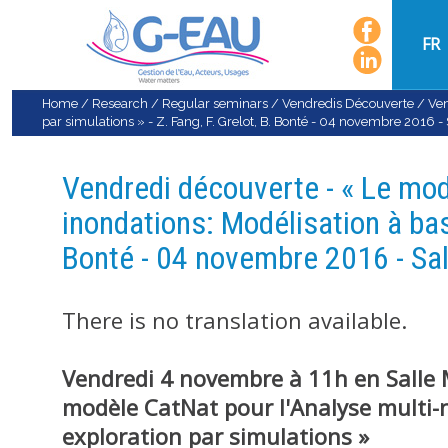
FR
Home
/
Research
/
Regular seminars
/
Vendredis Découverte
/
Ven
par simulations » - Z. Fang, F. Grelot, B. Bonté - 04 novembre 2016 -
Vendredi découverte - « Le mod
inondations: Modélisation à base
Bonté - 04 novembre 2016 - Sa
There is no translation available.
Vendredi 4 novembre à 11h en Salle
modèle CatNat pour l'Analyse multi-n
exploration par simulations »