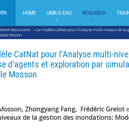
EN
HOME
UMR G-EAU
RESEARCH
TRAI
dredi découverte - « Le modèle CatNat pour l'Analyse multi-niveaux de la ge
 Salle Mosson
èle CatNat pour l'Analyse multi-nive
 d'agents et exploration par simulati
lle Mosson
 Mosson, Zhongyang Fang,
Frédéric Grelot
iveaux de la gestion des inondations: Modé