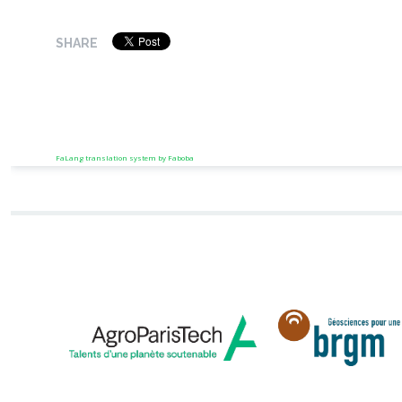
SHARE
FaLang translation system by Faboba