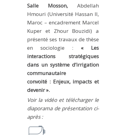
Salle Mosson,
Abdellah
METHODS AND TOOLS
Hmouri (Université Hassan II,
SOFTWARE
Maroc – encadrement Marcel
PUBLICATIONS SUR HAL
Kuper et Zhour Bouzidi) a
HDR
présenté ses travaux de thèse
en sociologie :
« Les
THESES
interactions stratégiques
WORKING PAPERS
dans un système d’irrigation
THEMATIC NOTES
communautaire
FOR THE PUBLIC
convoité : Enjeux, impacts et
devenir ».
Voir la vidéo et télécharger le
diaporama de présentation ci-
après :