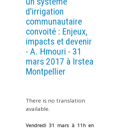
un système
EXPERIMENTAL PLATFORMS
d’irrigation
GEOGRAPHIC LOCATIONS
communautaire
CURRENT PROJECTS
convoité : Enjeux,
COMPLETED PROJECTS
impacts et devenir
UMR NETWORKS
- A. Hmouri - 31
REGULAR SEMINARS
mars 2017 à Irstea
TRAINING COURSES
Montpellier
MASTER
ENGINEERING
EDUCATION AND TRAINING
DOCTORAL TRAINING
There is no translation
available.
THESES IN PROGRESS
MOOC
Vendredi 31 mars à 11h en
PRODUCTION