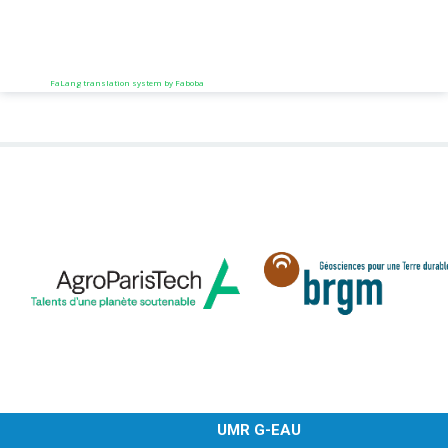
FaLang translation system by Faboba
UMR G-EAU