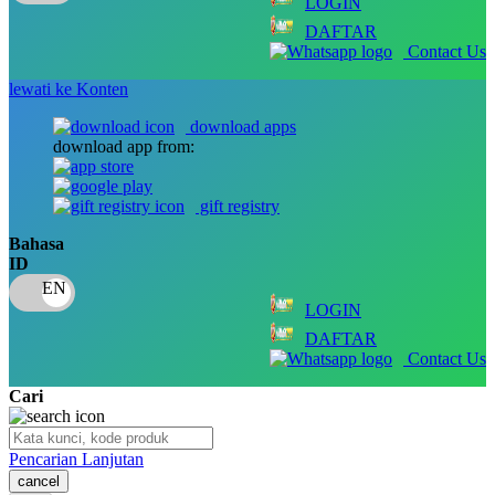
LOGIN
Q
DAFTAR
Contact Us
QV Baby
lewati ke Konten
R
download apps
Real Shades
download app from:
Red Castle
gift registry
Ribbon Madness
Bahasa
ID
S
Sebamed
LOGIN
DAFTAR
Silver Cross
Contact Us
Simply Idea
Cari
Skip Hop
Pencarian Lanjutan
Spectra
cancel