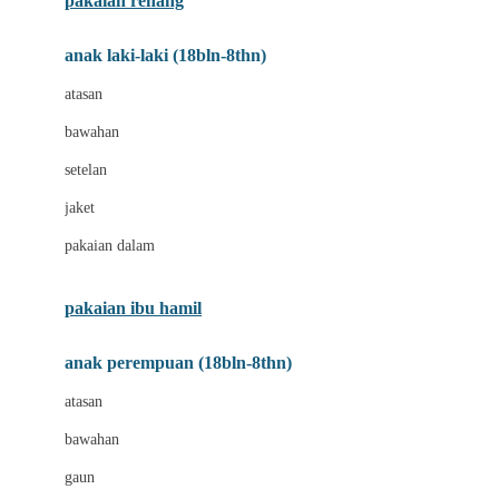
pakaian renang
Bumkins
anak laki-laki (18bln-8thn)
C
atasan
Cetaphil
bawahan
Chicco
setelan
Childlife
jaket
Clevamama
pakaian dalam
Cocolatte
Cottonseeds
pakaian ibu hamil
Cozy N Safe
anak perempuan (18bln-8thn)
Crane
atasan
Cybex
bawahan
D
gaun