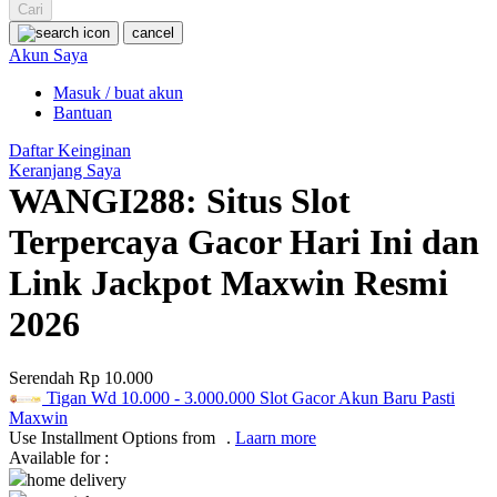
Squishmallows
Cari
cancel
Starbooks
Akun Saya
Stick-O
Masuk / buat akun
Bantuan
Stokke
Daftar Keinginan
Sudocrem
Keranjang Saya
WANGI288: Situs Slot
Sumimo
Sunnylife
Terpercaya Gacor Hari Ini dan
Sun-Staches
Link Jackpot Maxwin Resmi
Swimava
2026
T
Serendah
Rp 10.000
Tommee Tippee
Tigan Wd
10.000
-
3.000.000
Slot Gacor Akun Baru Pasti
Maxwin
Trunki
Use Installment Options from
.
Laarn more
Available for :
Tutti Bambini
home delivery