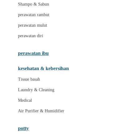
London Taxi
Shampo & Sabun
Love To Dream
perawatan rambut
perawatan mulut
M
perawatan diri
Magformers
Mama's Choice
perawatan ibu
Mamas&Papas
kesehatan & kebersihan
Mamaway
Tissue basah
Maxi Cosi
Laundry & Cleaning
Megabloks
Medical
Micro
Air Purifier & Humidifier
MiDeer
Mimi & Lula
potty
Mini Monkey