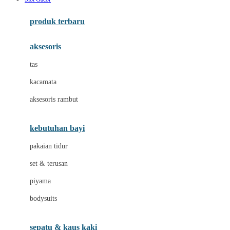
Azetabio
produk terbaru
B
aksesoris
Baabaasheepz
tas
Babiators
kacamata
Baby Dove
aksesoris rambut
Baby Jogger
Baby Rovega
kebutuhan bayi
Babybee
pakaian tidur
Banana Boat
set & terusan
Banz
piyama
Barbie
bodysuits
Beaba
Beauty Barn
sepatu & kaus kaki