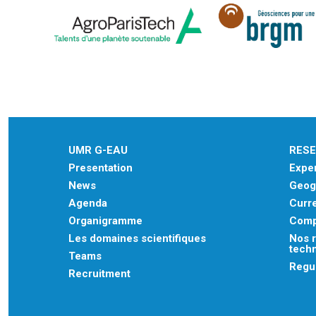
UMR G-EAU
RES
Presentation
Exper
News
Geogr
Agenda
Curre
Organigramme
Comp
Les domaines scientifiques
Nos r
tech
Teams
Regu
Recruitment