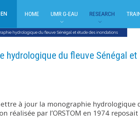
EN
HOME
UMR G-EAU
RESEARCH
TRAI
raphie hydrologique du fleuve Sénégal et étude des inondations
e hydrologique du fleuve Sénégal et
 mettre à jour la monographie hydrologique 
sion réalisée par l’ORSTOM en 1974 reposait