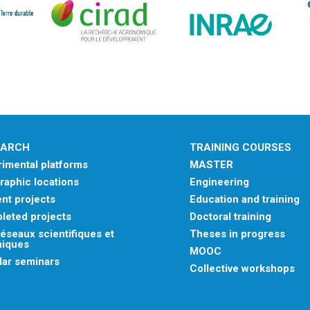
EARCH
TRAINING COURSES
imental platforms
MASTER
aphic locations
Engineering
nt projects
Education and training
leted projects
Doctoral training
éseaux scientifiques et
Theses in progress
niques
MOOC
lar seminars
Collective workshops