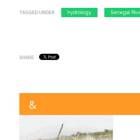
hydrology
Senegal Riv
TAGGED UNDER
SHARE