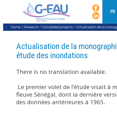
FR
Home
/
Research
/
Completed projects
/
Actualisation de la monog
Actualisation de la monographi
étude des inondations
There is no translation available.
Le premier volet de l’étude visait à
fleuve Sénégal, dont la dernière ver
des données antérieures à 1965.