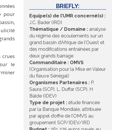
onnées
BRIEFLY:
e pour
Equipe(s) de l’UMR concerné(s) :
bassin,
J.C. Bader (IRD)
Thématique / Domaine :
analyse
licité
du régime des écoulements sur un
 grands
grand bassin d’Afrique de l’Ouest et
des modifications entraînées par
s crues
deux grands barrage
Commanditaire : OMVS
sur le
(Organisation pour la Mise en Valeur
erminer
du fleuve Sénégal)
Organismes Partenaires :
P.
Saura (SCP), L. Duffar (SCP), H
Balde (IDEV)
Type de projet :
étude financée
par la Banque Mondiale, attribuée
par appel d’offre de l’OMVS au
groupement SCP/IDEV/IRD
Budget :
261 375 euros payés au