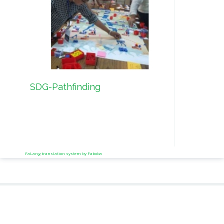
SDG-Pathfinding
IDES
Soci
Deve
Oasi
FaLang translation system by Faboba