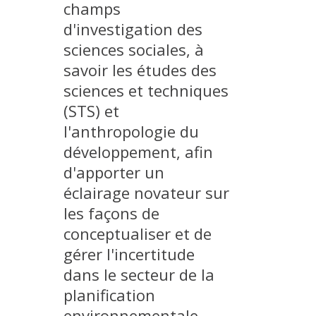
champs
METHODS AND TOOLS
d'investigation des
SOFTWARE
sciences sociales, à
PUBLICATIONS SUR HAL
savoir les études des
sciences et techniques
HDR
(STS) et
THESES
l'anthropologie du
WORKING PAPERS
développement, afin
THEMATIC NOTES
d'apporter un
FOR THE PUBLIC
éclairage novateur sur
les façons de
conceptualiser et de
gérer l'incertitude
dans le secteur de la
planification
environnementale.