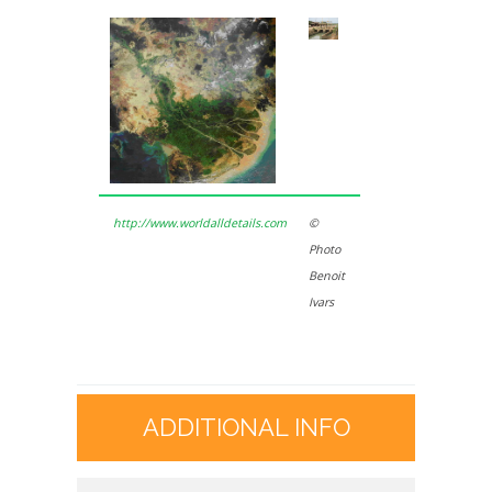
http://www.worldalldetails.com
©
Photo
Benoit
Ivars
ADDITIONAL INFO