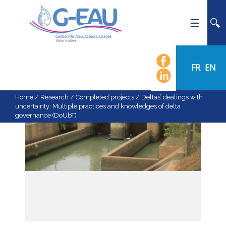
HOME
UMR G-EAU
FR
EN
PRESENTATION
NEWS
Home
/
Research
/
Completed projects
/
Deltas’ dealings with
uncertainty: Multiple practices and knowledges of delta
EVENTS
governance (DoUbT)
CALENDAR OF EVENTS
FLOW CHART
STAFF
SCIENTIFIC FIELDS
TEAMS
RECRUITMENT
RESEARCH