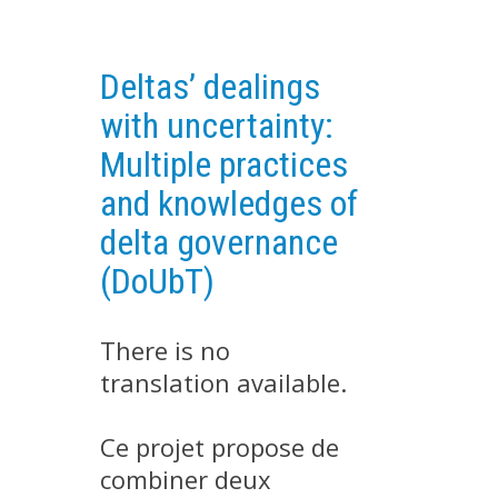
EXPERIMENTAL PLATFORMS
GEOGRAPHIC LOCATIONS
Deltas’ dealings
CURRENT PROJECTS
with uncertainty:
COMPLETED PROJECTS
Multiple practices
UMR NETWORKS
and knowledges of
REGULAR SEMINARS
delta governance
TRAINING COURSES
(DoUbT)
MASTER
ENGINEERING
There is no
EDUCATION AND TRAINING
translation available.
DOCTORAL TRAINING
THESES IN PROGRESS
Ce projet propose de
MOOC
combiner deux
PRODUCTION