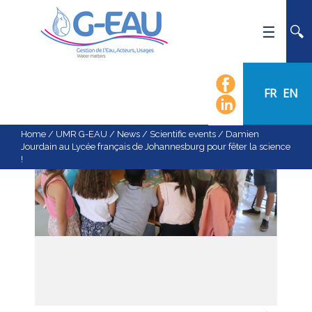
HOME
UMR G-EAU
FR
EN
PRESENTATION
NEWS
Home
/
UMR G-EAU
/
News
/
Scientific events
/
Damien
Jourdain au Lycée français de Johannesburg pour fêter la science
EVENTS
!
CALENDAR OF EVENTS
FLOW CHART
STAFF
SCIENTIFIC FIELDS
TEAMS
RECRUITMENT
RESEARCH