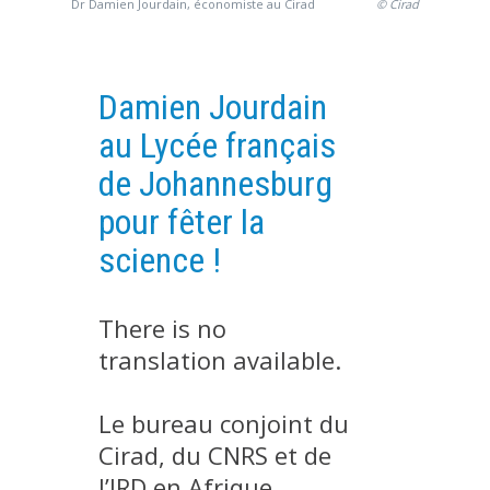
Dr Damien Jourdain, économiste au Cirad
© Cirad
EXPERIMENTAL PLATFORMS
GEOGRAPHIC LOCATIONS
Damien Jourdain
CURRENT PROJECTS
au Lycée français
COMPLETED PROJECTS
de Johannesburg
UMR NETWORKS
pour fêter la
REGULAR SEMINARS
TRAINING COURSES
science !
MASTER
ENGINEERING
There is no
EDUCATION AND TRAINING
translation available.
DOCTORAL TRAINING
Le bureau conjoint du
THESES IN PROGRESS
Cirad, du CNRS et de
MOOC
l’IRD en Afrique
PRODUCTION