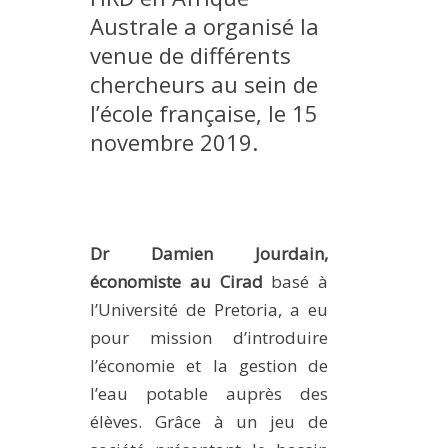
Australe a organisé la
METHODS AND TOOLS
venue de différents
SOFTWARE
chercheurs au sein de
PUBLICATIONS SUR HAL
l’école française, le 15
HDR
novembre
2019.
THESES
WORKING PAPERS
THEMATIC NOTES
Dr Damien Jourdain,
FOR THE PUBLIC
économiste au Cirad
basé à
l’Université de Pretoria, a eu
pour mission d’introduire
l’économie et la gestion de
l’eau potable auprès des
élèves. Grâce à un jeu de