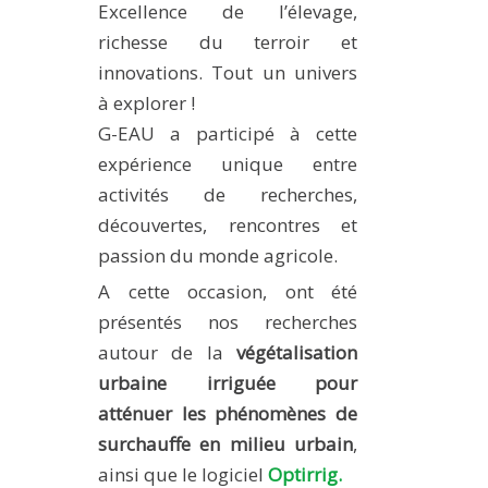
Excellence de l’élevage,
METHODS AND TOOLS
richesse du terroir et
SOFTWARE
innovations. Tout un univers
PUBLICATIONS SUR HAL
à explorer !
G-EAU a participé à cette
HDR
expérience unique entre
THESES
activités de recherches,
WORKING PAPERS
découvertes, rencontres et
THEMATIC NOTES
passion du monde agricole.
FOR THE PUBLIC
A cette occasion, ont été
présentés nos recherches
autour de la
végétalisation
urbaine irriguée pour
atténuer les phénomènes de
surchauffe en milieu urbain
,
ainsi que le logiciel
Optirrig.