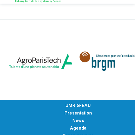
FaLang translation system by Faboba
UMR G-EAU
Presentation
News
Agenda