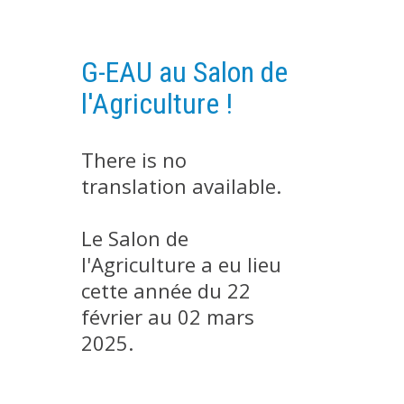
EXPERIMENTAL PLATFORMS
GEOGRAPHIC LOCATIONS
G-EAU au Salon de
CURRENT PROJECTS
l'Agriculture !
COMPLETED PROJECTS
UMR NETWORKS
There is no
REGULAR SEMINARS
translation available.
TRAINING COURSES
MASTER
Le Salon de
ENGINEERING
l'Agriculture a eu lieu
EDUCATION AND TRAINING
cette année du 22
février au 02 mars
DOCTORAL TRAINING
2025.
THESES IN PROGRESS
MOOC
PRODUCTION