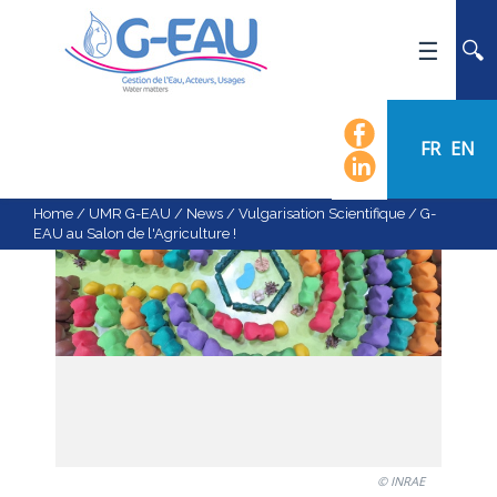
HOME
UMR G-EAU
FR
EN
PRESENTATION
NEWS
Home
/
UMR G-EAU
/
News
/
Vulgarisation Scientifique
/
G-
EAU au Salon de l'Agriculture !
EVENTS
CALENDAR OF EVENTS
FLOW CHART
STAFF
SCIENTIFIC FIELDS
TEAMS
RECRUITMENT
© INRAE
RESEARCH