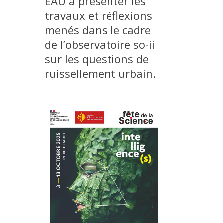
EAU à présenter les
METHODS AND TOOLS
travaux et réflexions
menés dans le cadre
SOFTWARE
de l’observatoire so-ii
PUBLICATIONS SUR HAL
sur les questions de
HDR
ruissellement urbain.
THESES
WORKING PAPERS
THEMATIC NOTES
FOR THE PUBLIC