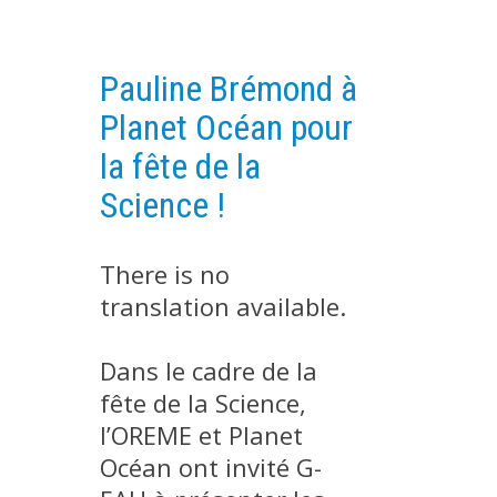
EXPERIMENTAL PLATFORMS
GEOGRAPHIC LOCATIONS
Pauline Brémond à
CURRENT PROJECTS
Planet Océan pour
COMPLETED PROJECTS
la fête de la
UMR NETWORKS
Science !
REGULAR SEMINARS
TRAINING COURSES
There is no
MASTER
translation available.
ENGINEERING
EDUCATION AND TRAINING
Dans le cadre de la
DOCTORAL TRAINING
fête de la Science,
THESES IN PROGRESS
l’OREME et Planet
Océan ont invité G-
MOOC
PRODUCTION