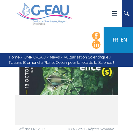
HOME
UMR G-EAU
FR
EN
PRESENTATION
NEWS
Home
/
UMR G-EAU
/
News
/
Vulgarisation Scientifique
/
Pauline Brémond à Planet Océan pour la fête de la Science !
EVENTS
CALENDAR OF EVENTS
FLOW CHART
STAFF
SCIENTIFIC FIELDS
TEAMS
RECRUITMENT
Affiche FDS 2025
© FDS 2025 - Région Occitanie
RESEARCH