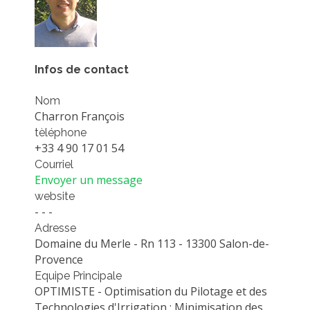
PLATEFORMES EXPÉRIMENTALES
IMPLANTATIONS GÉOGRAPHIQUES
PROJETS EN COURS
Infos de contact
PROJETS TERMINÉS
Nom
NOS RÉSEAUX SCIENTIFIQUES ET TECHNIQUES
Charron François
tèléphone
SÉMINAIRES RÉGULIERS
+33 4 90 17 01 54
FORMATION
Courriel
MASTER
Envoyer un message
INGÉNIEUR
website
- - -
FORMATION CONTINUE
Adresse
FORMATION DOCTORALE
Domaine du Merle - Rn 113 - 13300 Salon-de-
Provence
THÈSES EN COURS
Equipe Principale
MOOC
OPTIMISTE - Optimisation du Pilotage et des
PRODUCTION
Technologies d'Irrigation : Minimisation des