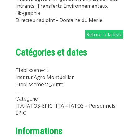
Intrants, Transferts Environnementaux
MÉTHODES ET OUTILS
Biographie
LOGICIELS
Directeur adjoint - Domaine du Merle
PUBLICATIONS SUR HAL
Retour à la liste
HDR
THÈSES
Catégories et dates
WORKING PAPERS
NOTES THÉMATIQUES
Etablissement
Institut Agro Montpellier
NOS TRAVAUX EN VIDÉO
Etablissement_Autre
- - -
Catégorie
ITA-IATOS-EPIC : ITA – IATOS – Personnels
EPIC
Informations