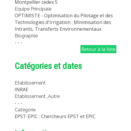
Montpellier cedex 5
MÉTHODES ET OUTILS
Equipe Principale
OPTIMISTE - Optimisation du Pilotage et des
LOGICIELS
Technologies d'Irrigation : Minimisation des
PUBLICATIONS SUR HAL
Intrants, Transferts Environnementaux
Biographie
HDR
- - -
THÈSES
Retour à la liste
WORKING PAPERS
Catégories et dates
NOTES THÉMATIQUES
NOS TRAVAUX EN VIDÉO
Etablissement
INRAE
Etablissement_Autre
- - -
Catégorie
EPST-EPIC : Chercheurs EPST et EPIC