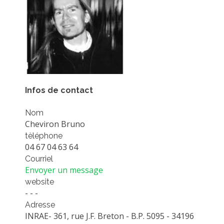
PLATEFORMES EXPÉRIMENTALES
IMPLANTATIONS GÉOGRAPHIQUES
PROJETS EN COURS
PROJETS TERMINÉS
NOS RÉSEAUX SCIENTIFIQUES ET TECHNIQUES
Infos de contact
SÉMINAIRES RÉGULIERS
FORMATION
Nom
Cheviron Bruno
MASTER
tèléphone
INGÉNIEUR
04 67 04 63 64
FORMATION CONTINUE
Courriel
Envoyer un message
FORMATION DOCTORALE
website
THÈSES EN COURS
- - -
Adresse
MOOC
INRAE- 361, rue J.F. Breton - B.P. 5095 - 34196
PRODUCTION