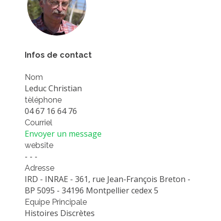
PLATEFORMES EXPÉRIMENTALES
IMPLANTATIONS GÉOGRAPHIQUES
PROJETS EN COURS
Infos de contact
PROJETS TERMINÉS
Nom
NOS RÉSEAUX SCIENTIFIQUES ET TECHNIQUES
Leduc Christian
SÉMINAIRES RÉGULIERS
tèléphone
FORMATION
04 67 16 64 76
MASTER
Courriel
Envoyer un message
INGÉNIEUR
website
FORMATION CONTINUE
- - -
Adresse
FORMATION DOCTORALE
IRD - INRAE - 361, rue Jean-François Breton -
THÈSES EN COURS
BP 5095 - 34196 Montpellier cedex 5
Equipe Principale
MOOC
Histoires Discrètes
PRODUCTION