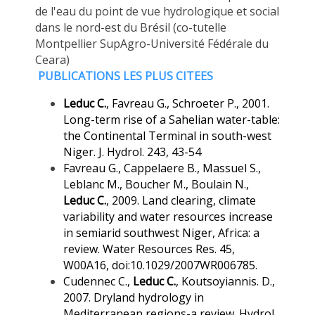
de l'eau du point de vue hydrologique et social
dans le nord-est du Brésil (co-tutelle
Montpellier SupAgro-Université Fédérale du
Ceara)
PUBLICATIONS LES PLUS CITEES
Leduc C.
, Favreau G., Schroeter P., 2001.
Long-term rise of a Sahelian water-table:
the Continental Terminal in south-west
Niger. J. Hydrol. 243, 43-54
Favreau G., Cappelaere B., Massuel S.,
Leblanc M., Boucher M., Boulain N.,
Leduc C.
, 2009. Land clearing, climate
variability and water resources increase
in semiarid southwest Niger, Africa: a
review. Water Resources Res. 45,
W00A16, doi:10.1029/2007WR006785.
Cudennec C.,
Leduc C.
, Koutsoyiannis. D.,
2007. Dryland hydrology in
Mediterranean regions-a review. Hydrol.