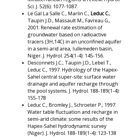
Sci. J. 52(6): 1077-1087.
Le Gal La Salle C., Marlin C.,
Leduc C.
,
Taupin J.D., Massault M., Favreau G.,
2001. Renewal rate estimation of
groundwater based on radioactive
tracers (3H,14C) in an unconfined aquifer
in a semi-arid area, Iullemeden basin,
Niger. J. Hydrol. 254(1-4): 145-156.
Desconnets J.C., Taupin J.D., Lebel T.,
Leduc C., 1997. Hydrology of the Hapex-
Sahel central super-site: surface water
drainage and aquifer recharge through
the pool systems. J. Hydrol. 188-189(1-4):
155-178
Leduc C., Bromley J., Schroeter P., 1997.
Water table fluctuation and recharge in
semi-arid climate: some results of the
Hapex-Sahel hydrodynamic survey
(Niger). J. Hydrol. 188-189(1-4): 123-138