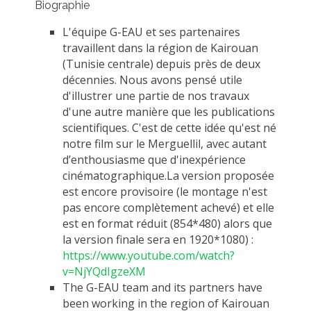
Biographie
MÉTHODES ET OUTILS
L'équipe G-EAU et ses partenaires
LOGICIELS
travaillent dans la région de Kairouan
PUBLICATIONS SUR HAL
(Tunisie centrale) depuis près de deux
décennies. Nous avons pensé utile
HDR
d'illustrer une partie de nos travaux
THÈSES
d'une autre manière que les publications
scientifiques. C'est de cette idée qu'est né
WORKING PAPERS
notre film sur le Merguellil, avec autant
NOTES THÉMATIQUES
d’enthousiasme que d'inexpérience
cinématographique.La version proposée
NOS TRAVAUX EN VIDÉO
est encore provisoire (le montage n'est
pas encore complètement achevé) et elle
est en format réduit (854*480) alors que
la version finale sera en 1920*1080) :
https://www.youtube.com/watch?
v=NjYQdIgzeXM
The G-EAU team and its partners have
been working in the region of Kairouan