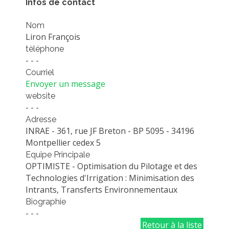
Infos de contact
PLATEFORMES EXPÉRIMENTALES
Nom
IMPLANTATIONS GÉOGRAPHIQUES
Liron François
PROJETS EN COURS
tèléphone
- - -
PROJETS TERMINÉS
Courriel
NOS RÉSEAUX SCIENTIFIQUES ET TECHNIQUES
Envoyer un message
website
SÉMINAIRES RÉGULIERS
- - -
FORMATION
Adresse
MASTER
INRAE - 361, rue JF Breton - BP 5095 - 34196
Montpellier cedex 5
INGÉNIEUR
Equipe Principale
FORMATION CONTINUE
OPTIMISTE - Optimisation du Pilotage et des
Technologies d'Irrigation : Minimisation des
FORMATION DOCTORALE
Intrants, Transferts Environnementaux
THÈSES EN COURS
Biographie
- - -
MOOC
Retour à la liste
PRODUCTION