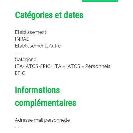
MÉTHODES ET OUTILS
Catégories et dates
LOGICIELS
PUBLICATIONS SUR HAL
Etablissement
HDR
INRAE
Etablissement_Autre
THÈSES
- - -
WORKING PAPERS
Catégorie
ITA-IATOS-EPIC : ITA – IATOS – Personnels
NOTES THÉMATIQUES
EPIC
NOS TRAVAUX EN VIDÉO
Informations
complémentaires
Adresse mail personnelle
- - -