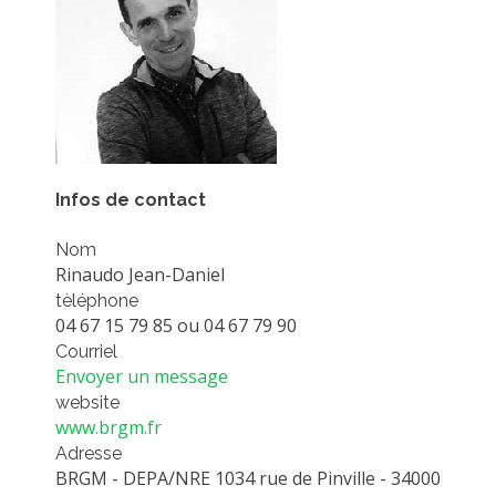
PLATEFORMES EXPÉRIMENTALES
IMPLANTATIONS GÉOGRAPHIQUES
PROJETS EN COURS
PROJETS TERMINÉS
NOS RÉSEAUX SCIENTIFIQUES ET TECHNIQUES
Infos de contact
SÉMINAIRES RÉGULIERS
FORMATION
Nom
Rinaudo Jean-Daniel
MASTER
tèléphone
INGÉNIEUR
04 67 15 79 85 ou 04 67 79 90
FORMATION CONTINUE
Courriel
Envoyer un message
FORMATION DOCTORALE
website
THÈSES EN COURS
www.brgm.fr
Adresse
MOOC
BRGM - DEPA/NRE 1034 rue de Pinville - 34000
PRODUCTION