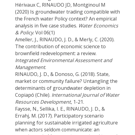
Hérivaux C, RINAUDO JD, Montginoul M
(2020) Is groundwater trading compatible with
the French water Policy context? An empirical
analysis in five case studies.
Water Economics
& Policy
. Vol 06(1)
Ameller, J., RINAUDO, J. D., & Merly, C. (2020).
The contribution of economic science to
brownfield redevelopment: a review.
Integrated Environmental Assessment and
Management
.
RINAUDO, J. D., & Donoso, G. (2018). State,
market or community failure? Untangling the
determinants of groundwater depletion in
Copiapó (Chile).
International Journal of Water
Resources Development
, 1-21.
Faysse, N., Sellika, I. E., RINAUDO, J. D., &
Errahj, M. (2017). Participatory scenario
planning for sustainable irrigated agriculture
when actors seldom communicate: an