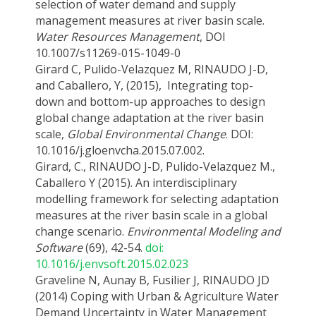
selection of water demand and supply
management measures at river basin scale.
Water Resources Management
, DOI
10.1007/s11269-015-1049-0
Girard C, Pulido-Velazquez M, RINAUDO J-D,
and Caballero, Y, (2015), Integrating top-
down and bottom-up approaches to design
global change adaptation at the river basin
scale,
Global Environmental Change
. DOI:
10.1016/j.gloenvcha.2015.07.002.
Girard, C., RINAUDO J-D, Pulido-Velazquez M.,
Caballero Y (2015). An interdisciplinary
modelling framework for selecting adaptation
measures at the river basin scale in a global
change scenario.
Environmental Modeling and
Software
(69), 42-54.
doi:
10.1016/j.envsoft.2015.02.023
Graveline N, Aunay B, Fusilier J, RINAUDO JD
(2014) Coping with Urban & Agriculture Water
Demand Uncertainty in Water Management