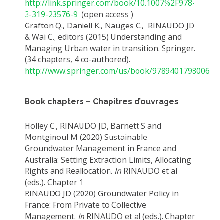
http://link.springer.com/book/10.1007%2F978-
3-319-23576-9
(open access )
Grafton Q., Daniell K., Nauges C., RINAUDO JD
& Wai C., editors (2015) Understanding and
Managing Urban water in transition. Springer.
(34 chapters, 4 co-authored).
http://www.springer.com/us/book/9789401798006
Book chapters – Chapitres d’ouvrages
Holley C., RINAUDO JD, Barnett S and
Montginoul M (2020) Sustainable
Groundwater Management in France and
Australia: Setting Extraction Limits, Allocating
Rights and Reallocation.
In
RINAUDO et al
(eds.). Chapter 1
RINAUDO JD (2020) Groundwater Policy in
France: From Private to Collective
Management.
In
RINAUDO et al (eds.). Chapter