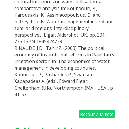
cultural influences on water utilisation: a
comparative analysis In: Koundouri, P.,
Karousakis, K., Assimacopoulous, D. and
Jeffrey, P., eds. Water management in arid and
semi arid regions: Interdisciplinary
perspectives. Elgar, Aldershot, UK, pp. 201-
225. ISBN 1845424239
RINAUDO J.D., Tahir.Z. (2003) The political
economy of institutional reforms in Pakistan's
irrigation sector, in: The economics of water
management in developing countries,
Koundouri.P., Pashardes.P., Swanson.T.,
Xapapadeas.A. (eds), Edward Elgar:
Cheltenham (UK), Northampton (MA - USA), p.
41-57.
Retour à la liste