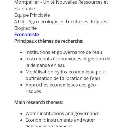
Montpellier - Unité Nouvelles Ressources et
MÉTHODES ET OUTILS
Economie
Equipe Principale
LOGICIELS
ATIR - Agro-écologie et Territoires IRrigués
PUBLICATIONS SUR HAL
Biographie
Economiste
HDR
Principaux
thèmes de recherche:
THÈSES
Institutions et gouvernance de l’eau
WORKING PAPERS
Instruments économiques et gestion de
NOTES THÉMATIQUES
la demande en eau
Modélisation hydro-économique pour
NOS TRAVAUX EN VIDÉO
optimisation de l’allocation de l’eau
Approches économiques des géo-
risques
Main research themes:
Water institutions and governance
Economic instruments and water
demand management