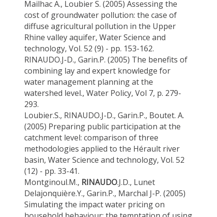
Mailhac A., Loubier S. (2005) Assessing the
cost of groundwater pollution: the case of
diffuse agricultural pollution in the Upper
Rhine valley aquifer, Water Science and
technology, Vol. 52 (9) - pp. 153-162.
RINAUDO.J-D., Garin.P. (2005) The benefits of
combining lay and expert knowledge for
water management planning at the
watershed level., Water Policy, Vol 7, p. 279-
293.
Loubier.S., RINAUDO.J-D., Garin.P., Boutet. A.
(2005) Preparing public participation at the
catchment level: comparison of three
methodologies applied to the Hérault river
basin, Water Science and technology, Vol. 52
(12) - pp. 33-41.
Montginoul.M.,
RINAUDO
.J.D., Lunet
Delajonquière.Y., Garin.P., Marchal J-P. (2005)
Simulating the impact water pricing on
household behaviour: the temptation of using