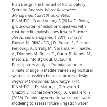
Plan Design: the Interest of Participatory
Scenario Analysis.
Water Resources
Management 28 (10): 3075-3093.
RINAUDO J-D and Aulong S (2014) Defining
groundwater remediation objectives with
cost-benefit analysis: does it work ?
Water
Resources management
. 28(1) 261-278.
Faysse, N., RINAUDO, J.D., Bento, S., Richard-
Ferroudji, A., Errahj, M., Varanda, M., Imache,
A., Dionnet, M., Rollin, D., Garin, P., Kuper, M.,
Maton, L., Montginoul, M., (2014).
Participatory analysis for adaptation to
climate change in Mediterranean agricultural
systems: possible choices in process design.
Regional Environmental Change
, 1-14.
RINAUDO, J.-D., Maton, L., Terrason, I.,
Chazot, S., Richard-Ferroudji, A., Caballero, Y
(2013). Combining scenario workshops with
modeling to assess future irrigation water