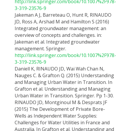
http://link.springer.com/book/10.1007%2F978-
3-319-23576-9
Jakeman A J, Barreteau O, Hunt R, RINAUDO
JD, Ross A, Arshad M and Hamilton S (2016)
Integrated groundwater management: an
overview of concepts and challenges. in:
Jakeman et al. Integrated groundwater
management. Springer.
http://link.springer.com/book/10.1007%2F978-
3-319-23576-9
Daniell K, RINAUDO JD, Wai Wah Chan N,
Nauges C. & Grafton Q. (2015) Understanding
and Managing Urban Water in Transition. In
Grafton et al. Understanding and Managing
Urban Water in Transition. Springer. Pp 1-30.
RINAUDO JD, Montginoul M & Desprats JF
(2015) The Development of Private Bore-
Wells as Independent Water Supplies:
Challenges for Water Utilities in France and
Australia. In Grafton et al. Understanding and