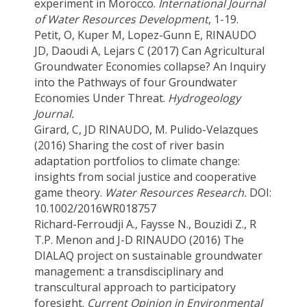
experiment in Morocco.
International Journal
of Water Resources Development
, 1-19.
Petit, O, Kuper M, Lopez-Gunn E, RINAUDO
JD, Daoudi A, Lejars C (2017) Can Agricultural
Groundwater Economies collapse? An Inquiry
into the Pathways of four Groundwater
Economies Under Threat.
Hydrogeology
Journal.
Girard, C, JD RINAUDO, M. Pulido-Velazques
(2016) Sharing the cost of river basin
adaptation portfolios to climate change:
insights from social justice and cooperative
game theory.
Water Resources Research.
DOI:
10.1002/2016WR018757
Richard-Ferroudji A., Faysse N., Bouzidi Z., R
T.P. Menon and J-D RINAUDO (2016) The
DIALAQ project on sustainable groundwater
management: a transdisciplinary and
transcultural approach to participatory
foresight.
Current Opinion in Environmental