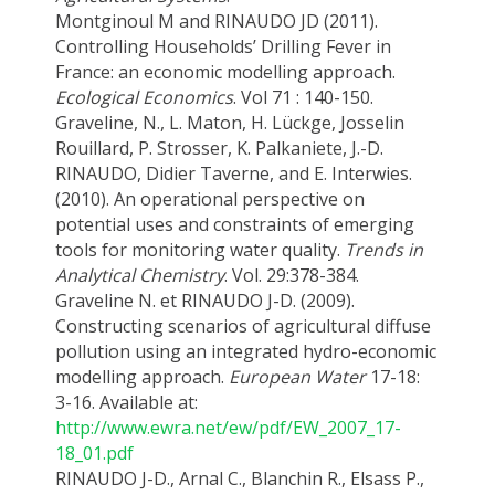
Montginoul M and RINAUDO JD (2011).
Controlling Households’ Drilling Fever in
France: an economic modelling approach.
Ecological Economics
. Vol 71 : 140-150.
Graveline, N., L. Maton, H. Lückge, Josselin
Rouillard, P. Strosser, K. Palkaniete, J.-D.
RINAUDO, Didier Taverne, and E. Interwies.
(2010). An operational perspective on
potential uses and constraints of emerging
tools for monitoring water quality.
Trends in
Analytical Chemistry
. Vol. 29:378-384.
Graveline N. et RINAUDO J-D. (2009).
Constructing scenarios of agricultural diffuse
pollution using an integrated hydro-economic
modelling approach.
European Water
17-18:
3-16. Available at:
http://www.ewra.net/ew/pdf/EW_2007_17-
18_01.pdf
RINAUDO J-D., Arnal C., Blanchin R., Elsass P.,