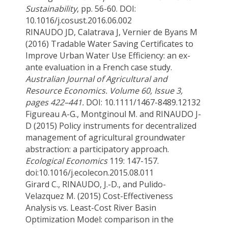
Sustainability
, pp. 56-60. DOI:
10.1016/j.cosust.2016.06.002
RINAUDO JD, Calatrava J, Vernier de Byans M
(2016) Tradable Water Saving Certificates to
Improve Urban Water Use Efficiency: an ex-
ante evaluation in a French case study.
Australian Journal of Agricultural and
Resource Economics. Volume 60, Issue 3,
pages 422–441.
DOI: 10.1111/1467-8489.12132
Figureau A-G., Montginoul M. and RINAUDO J-
D (2015) Policy instruments for decentralized
management of agricultural groundwater
abstraction: a participatory approach.
Ecological Economics
119: 147-157.
doi:10.1016/j.ecolecon.2015.08.011
Girard C., RINAUDO, J.-D., and Pulido-
Velazquez M. (2015) Cost-Effectiveness
Analysis vs. Least-Cost River Basin
Optimization Model: comparison in the