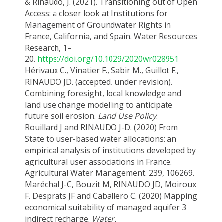
&
Rinaudo, J
. (2021). Transitioning out of Open
Access: a closer look at Institutions for
Management of Groundwater Rights in
France, California, and Spain. Water Resources
Research, 1–
20.
https://doi.org/10.1029/2020wr028951
Hérivaux C., Vinatier F., Sabir M., Guillot F.,
RINAUDO JD. (accepted, under revision).
Combining foresight, local knowledge and
land use change modelling to anticipate
future soil erosion.
Land Use Policy
.
Rouillard J and RINAUDO J-D. (2020) From
State to user-based water allocations: an
empirical analysis of institutions developed by
agricultural user associations in France.
Agricultural Water Management. 239, 106269.
Maréchal J-C, Bouzit M, RINAUDO JD, Moiroux
F. Desprats JF and Caballero C. (2020) Mapping
economical suitability of managed aquifer 3
indirect recharge.
Water.