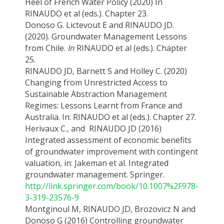
Heel of French Water Policy (2020) In
RINAUDO et al (eds.). Chapter 23.
Donoso G. Lictevout E and RINAUDO JD.
(2020). Groundwater Management Lessons
from Chile.
In
RINAUDO et al (eds.). Chapter
25.
RINAUDO JD, Barnett S and Holley C. (2020)
Changing from Unrestricted Access to
Sustainable Abstraction Management
Regimes: Lessons Learnt from France and
Australia. In: RINAUDO et al (eds.). Chapter 27.
Herivaux C., and RINAUDO JD (2016)
Integrated assessment of economic benefits
of groundwater improvement with contingent
valuation, in: Jakeman et al. Integrated
groundwater management. Springer.
http://link.springer.com/book/10.1007%2F978-
3-319-23576-9
Montginoul M, RINAUDO JD, Brozovicz N and
Donoso G (2016) Controlling groundwater