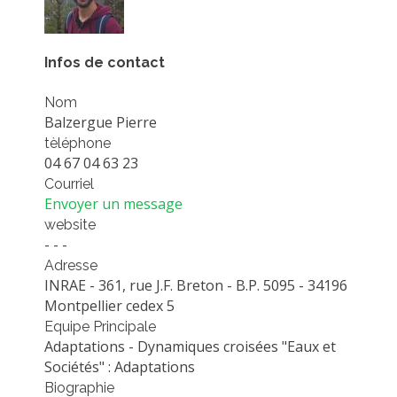
PLATEFORMES EXPÉRIMENTALES
IMPLANTATIONS GÉOGRAPHIQUES
Infos de contact
PROJETS EN COURS
Nom
PROJETS TERMINÉS
Balzergue Pierre
NOS RÉSEAUX SCIENTIFIQUES ET TECHNIQUES
tèléphone
04 67 04 63 23
SÉMINAIRES RÉGULIERS
Courriel
FORMATION
Envoyer un message
MASTER
website
- - -
INGÉNIEUR
Adresse
FORMATION CONTINUE
INRAE - 361, rue J.F. Breton - B.P. 5095 - 34196
Montpellier cedex 5
FORMATION DOCTORALE
Equipe Principale
THÈSES EN COURS
Adaptations - Dynamiques croisées "Eaux et
Sociétés" : Adaptations
MOOC
Biographie
PRODUCTION