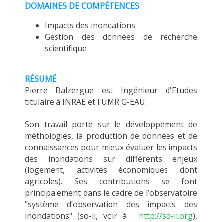
DOMAINES DE COMPÉTENCES
MÉTHODES ET OUTILS
Impacts des inondations
LOGICIELS
Gestion des données de recherche
PUBLICATIONS SUR HAL
scientifique
HDR
RÉSUMÉ
THÈSES
Pierre Balzergue est Ingénieur d'Etudes
WORKING PAPERS
titulaire à INRAE et l'UMR G-EAU.
NOTES THÉMATIQUES
Son travail porte sur le développement de
NOS TRAVAUX EN VIDÉO
méthologies, la production de données et de
connaissances pour mieux évaluer les impacts
des inondations sur différents enjeux
(logement, activités économiques dont
agricoles). Ses contributions se font
principalement dans le cadre de l’observatoire
"système d’observation des impacts des
inondations" (so-ii, voir à :
http://so-ii.org
),