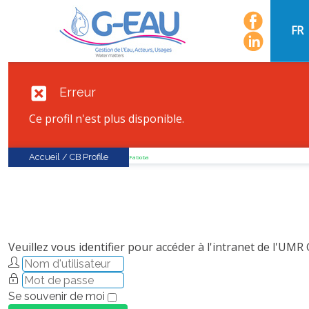
FR
Erreur
Ce profil n'est plus disponible.
Accueil
/
CB Profile
FaLang translation system by Faboba
Veuillez vous identifier pour accéder à l'intranet de l'UMR
Se souvenir de moi